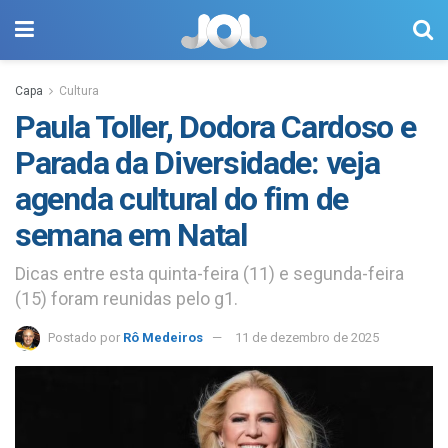
Capa
Cultura
Paula Toller, Dodora Cardoso e
Parada da Diversidade: veja
agenda cultural do fim de
semana em Natal
Dicas entre esta quinta-feira (11) e segunda-feira
(15) foram reunidas pelo g1.
Postado por
Rô Medeiros
11 de dezembro de 2025