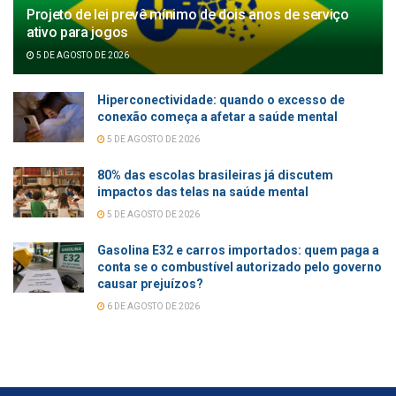
Projeto de lei prevê mínimo de dois anos de serviço
ativo para jogos
5 DE AGOSTO DE 2026
Hiperconectividade: quando o excesso de
conexão começa a afetar a saúde mental
5 DE AGOSTO DE 2026
80% das escolas brasileiras já discutem
impactos das telas na saúde mental
5 DE AGOSTO DE 2026
Gasolina E32 e carros importados: quem paga a
conta se o combustível autorizado pelo governo
causar prejuízos?
6 DE AGOSTO DE 2026