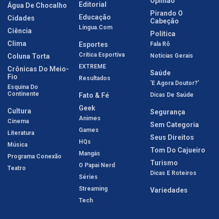
Opinião
Editorial
Água De Chocalho
Pirando O
Educação
Cidades
Cabeção
Língua.com
Ciência
Política
Clima
Esportes
Fala Rô
Crítica Esportiva
Coluna Torta
Notícias Gerais
EXTREME
Crônicas Do Meio-
Saúde
Fio
Resultados
'E Agora Doutor?'
Esquina Do
Continente
Fato & Fé
Dicas De Saúde
Geek
Cultura
Segurança
Animes
Cinema
Sem Categoria
Games
Literatura
Seus Direitos
HQs
Música
Tom Do Cajueiro
Mangás
Programa Conexão
Turismo
O Papai Nerd
Teatro
Dicas E Roteiros
Séries
Streaming
Variedades
Tech