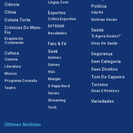
Língua.com
Ciência
Política
Clima
Esportes
Fala Rô
Crítica Esportiva
Coluna Torta
Notícias Gerais
EXTREME
Crônicas Do Meio-
Saúde
Fio
Resultados
'E Agora Doutor?'
Esquina Do
Continente
Fato & Fé
Dicas De Saúde
Geek
Cultura
Segurança
Animes
Cinema
Sem Categoria
Games
Literatura
Seus Direitos
HQs
Música
Tom Do Cajueiro
Mangás
Programa Conexão
Turismo
O Papai Nerd
Teatro
Dicas E Roteiros
Séries
Streaming
Variedades
Tech
Últimas Notícias