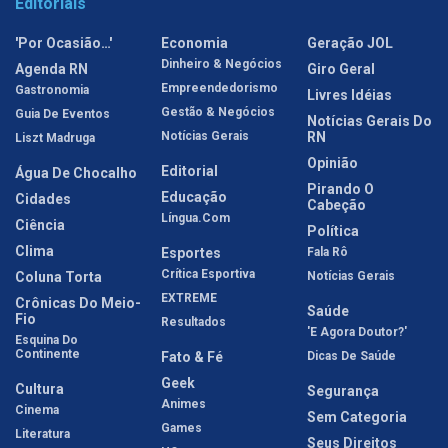
Editoriais
'Por Ocasião…'
Economia
Geração JOL
Dinheiro & Negócios
Agenda RN
Giro Geral
Empreendedorismo
Gastronomia
Livres Idéias
Gestão & Negócios
Guia De Eventos
Notícias Gerais Do
Notícias Gerais
RN
Liszt Madruga
Opinião
Editorial
Água De Chocalho
Pirando O
Educação
Cidades
Cabeção
Língua.com
Ciência
Política
Clima
Esportes
Fala Rô
Crítica Esportiva
Coluna Torta
Notícias Gerais
EXTREME
Crônicas Do Meio-
Saúde
Fio
Resultados
'E Agora Doutor?'
Esquina Do
Continente
Fato & Fé
Dicas De Saúde
Geek
Cultura
Segurança
Animes
Cinema
Sem Categoria
Games
Literatura
Seus Direitos