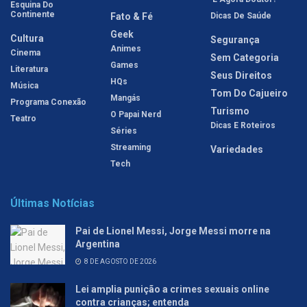
Esquina Do
Continente
Fato & Fé
Dicas De Saúde
Geek
Cultura
Segurança
Animes
Cinema
Sem Categoria
Games
Literatura
Seus Direitos
HQs
Música
Tom Do Cajueiro
Mangás
Programa Conexão
Turismo
O Papai Nerd
Teatro
Dicas E Roteiros
Séries
Streaming
Variedades
Tech
Últimas Notícias
Pai de Lionel Messi, Jorge Messi morre na
Argentina
8 DE AGOSTO DE 2026
Lei amplia punição a crimes sexuais online
contra crianças; entenda