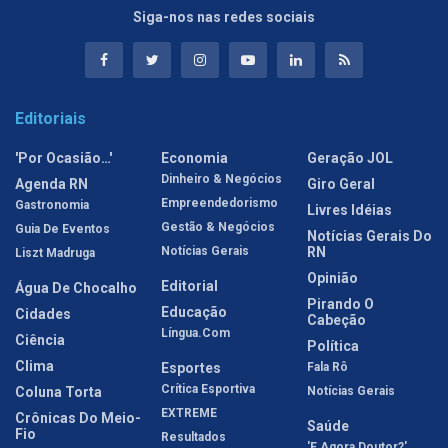
Siga-nos nas redes sociais
Editoriais
'Por Ocasião…'
Economia
Geração JOL
Dinheiro & Negócios
Agenda RN
Giro Geral
Empreendedorismo
Gastronomia
Livres Idéias
Gestão & Negócios
Guia De Eventos
Notícias Gerais Do
Notícias Gerais
RN
Liszt Madruga
Opinião
Editorial
Água De Chocalho
Pirando O
Educação
Cidades
Cabeção
Língua.com
Ciência
Política
Clima
Esportes
Fala Rô
Crítica Esportiva
Coluna Torta
Notícias Gerais
EXTREME
Crônicas Do Meio-
Saúde
Fio
Resultados
'E Agora Doutor?'