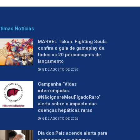
ltimas Notícias
MARVEL Tōkon: Fighting Souls:
confira o guia de gameplay de
todos os 20 personagens de
lançamento
8 DE AGOSTO DE 2026
Campanha “Vidas
interrompidas:
#NãoIgnoreMeuFígadoRaro”
alerta sobre o impacto das
doenças hepáticas raras
6 DE AGOSTO DE 2026
Dia dos Pais acende alerta para
segurança nas compras