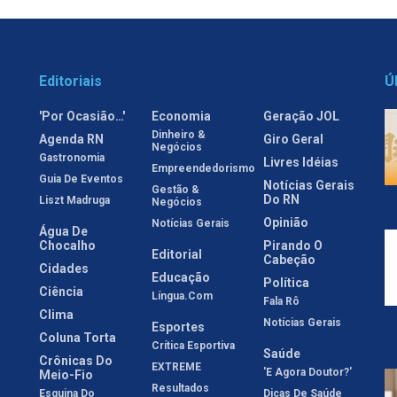
Editoriais
Ú
'Por Ocasião…'
Economia
Geração JOL
Dinheiro &
Agenda RN
Giro Geral
Negócios
Gastronomia
Livres Idéias
Empreendedorismo
Guia De Eventos
Notícias Gerais
Gestão &
Do RN
Liszt Madruga
Negócios
Opinião
Notícias Gerais
Água De
Chocalho
Pirando O
Editorial
Cabeção
Cidades
Educação
Política
Ciência
Língua.com
Fala Rô
Clima
Notícias Gerais
Esportes
Coluna Torta
Crítica Esportiva
Saúde
Crônicas Do
EXTREME
'E Agora Doutor?'
Meio-Fio
Resultados
Esquina Do
Dicas De Saúde