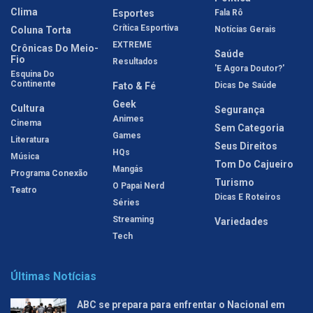
Clima
Esportes
Fala Rô
Crítica Esportiva
Coluna Torta
Notícias Gerais
EXTREME
Crônicas Do Meio-
Saúde
Fio
Resultados
'E Agora Doutor?'
Esquina Do
Continente
Fato & Fé
Dicas De Saúde
Geek
Cultura
Segurança
Animes
Cinema
Sem Categoria
Games
Literatura
Seus Direitos
HQs
Música
Tom Do Cajueiro
Mangás
Programa Conexão
Turismo
O Papai Nerd
Teatro
Dicas E Roteiros
Séries
Streaming
Variedades
Tech
Últimas Notícias
ABC se prepara para enfrentar o Nacional em