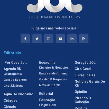
Siga-nos nas redes sociais
Editoriais
'Por Ocasião…'
Economia
Geração JOL
Dinheiro & Negócios
Agenda RN
Giro Geral
Empreendedorismo
Gastronomia
Livres Idéias
Gestão & Negócios
Guia De Eventos
Notícias Gerais Do
Notícias Gerais
RN
Liszt Madruga
Opinião
Editorial
Água De Chocalho
Pirando O
Educação
Cidades
Cabeção
Língua.com
Ciência
Política