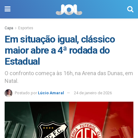
Capa
Esportes
Em situação igual, clássico
maior abre a 4ª rodada do
Estadual
O confronto começa às 16h, na Arena das Dunas, em
Natal.
Postado por
Lúcio Amaral
24 de janeiro de 2026