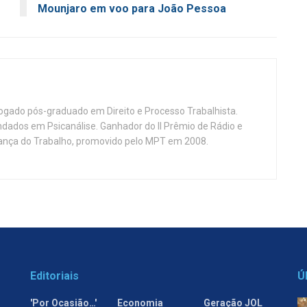
Mounjaro em voo para João Pessoa
vogado pós-graduado em Direito e Processo Trabalhista.
ndados em Psicanálise. Ganhador do II Prêmio de Rádio e
nça do Trabalho, promovido pelo MPT em 2008.
Editoriais
Ú
'Por Ocasião…'
Economia
Geração JOL