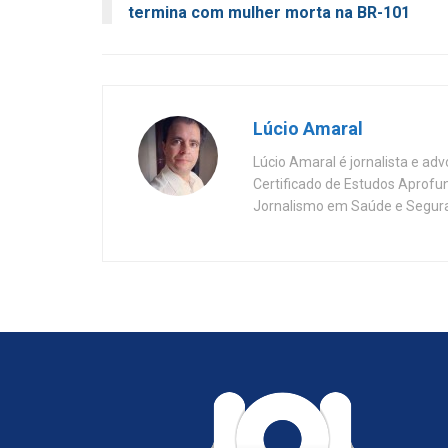
termina com mulher morta na BR-101
Lúcio Amaral
Lúcio Amaral é jornalista e ad
Certificado de Estudos Aprofu
Jornalismo em Saúde e Segura