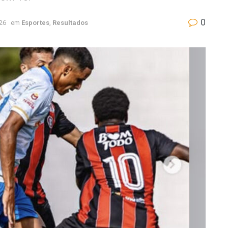
0
026
em
Esportes
,
Resultados