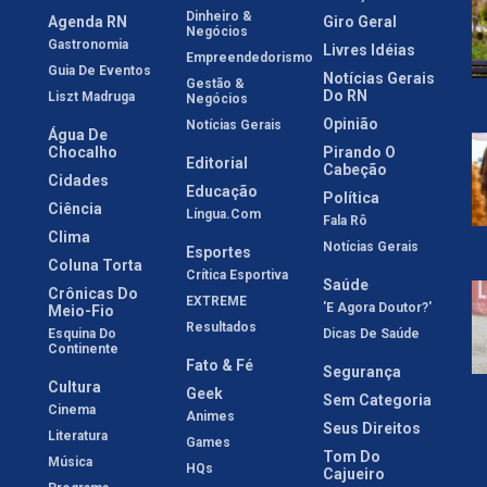
Dinheiro &
Agenda RN
Giro Geral
Negócios
Gastronomia
Livres Idéias
Empreendedorismo
Guia De Eventos
Notícias Gerais
Gestão &
Do RN
Liszt Madruga
Negócios
Opinião
Notícias Gerais
Água De
Chocalho
Pirando O
Editorial
Cabeção
Cidades
Educação
Política
Ciência
Língua.com
Fala Rô
Clima
Notícias Gerais
Esportes
Coluna Torta
Crítica Esportiva
Saúde
Crônicas Do
EXTREME
'E Agora Doutor?'
Meio-Fio
Resultados
Esquina Do
Dicas De Saúde
Continente
Fato & Fé
Segurança
Cultura
Geek
Sem Categoria
Cinema
Animes
Seus Direitos
Literatura
Games
Tom Do
Música
HQs
Cajueiro