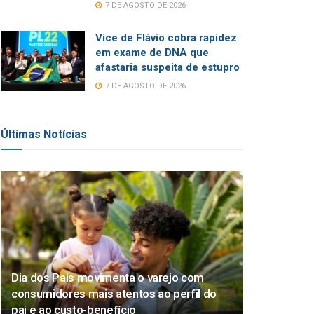
7 DE AGOSTO DE 2026
Vice de Flávio cobra rapidez
em exame de DNA que
afastaria suspeita de estupro
7 DE AGOSTO DE 2026
Últimas Notícias
Dia dos Pais movimenta o varejo com
consumidores mais atentos ao perfil do
pai e ao custo-benefício