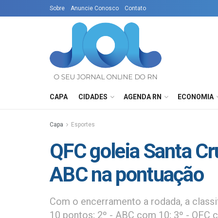
Sobre
Anuncie Conosco
Contato
CAPA
CIDADES
AGENDA RN
ECONOMIA
Capa
Esportes
QFC goleia Santa Cru
ABC na pontuação
Com o encerramento a rodada, a classif
10 pontos; 2º - ABC com 10; 3º - QFC 