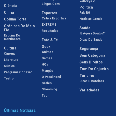
Cabeção
Língua.com
Ciência
Política
Clima
Esportes
Fala Rô
Crítica Esportiva
Coluna Torta
Notícias Gerais
EXTREME
Crônicas Do Meio-
Saúde
Fio
Resultados
'E Agora Doutor?'
Esquina Do
Continente
Fato & Fé
Dicas De Saúde
Geek
Cultura
Segurança
Animes
Cinema
Sem Categoria
Games
Literatura
Seus Direitos
HQs
Música
Tom Do Cajueiro
Mangás
Programa Conexão
Turismo
O Papai Nerd
Teatro
Dicas E Roteiros
Séries
Streaming
Variedades
Tech
Últimas Notícias