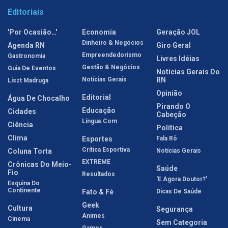
Editoriais
'Por Ocasião…'
Economia
Geração JOL
Dinheiro & Negócios
Agenda RN
Giro Geral
Empreendedorismo
Gastronomia
Livres Idéias
Gestão & Negócios
Guia De Eventos
Notícias Gerais Do
Notícias Gerais
RN
Liszt Madruga
Opinião
Editorial
Água De Chocalho
Pirando O
Educação
Cidades
Cabeção
Língua.com
Ciência
Política
Clima
Esportes
Fala Rô
Crítica Esportiva
Coluna Torta
Notícias Gerais
EXTREME
Crônicas Do Meio-
Saúde
Fio
Resultados
'E Agora Doutor?'
Esquina Do
Continente
Fato & Fé
Dicas De Saúde
Geek
Cultura
Segurança
Animes
Cinema
Sem Categoria