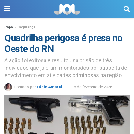
Capa
Segurança
Quadrilha perigosa é presa no
Oeste do RN
A ação foi exitosa e resultou na prisão de três
indivíduos que já eram monitorados por suspeita de
envolvimento em atividades criminosas na região.
Postado por
Lúcio Amaral
18 de fevereiro de 2026