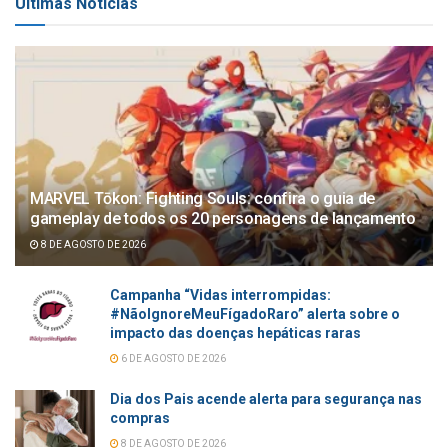
Últimas Notícias
MARVEL Tōkon: Fighting Souls: confira o guia de
gameplay de todos os 20 personagens de lançamento
8 DE AGOSTO DE 2026
Campanha “Vidas interrompidas:
#NãoIgnoreMeuFígadoRaro” alerta sobre o
impacto das doenças hepáticas raras
6 DE AGOSTO DE 2026
Dia dos Pais acende alerta para segurança nas
compras
8 DE AGOSTO DE 2026