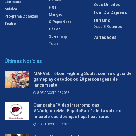
Games
Literatura
Seus Direitos
HQs
Música
Tom Do Cajueiro
Mangás
Programa Conexão
Turismo
O Papai Nerd
Teatro
Dicas E Roteiros
Séries
Streaming
Variedades
Tech
Últimas Notícias
MARVEL Tōkon: Fighting Souls: confira o guia de
gameplay de todos os 20 personagens de
lançamento
8 DE AGOSTO DE 2026
Campanha “Vidas interrompidas:
#NãoIgnoreMeuFígadoRaro” alerta sobre o
impacto das doenças hepáticas raras
6 DE AGOSTO DE 2026