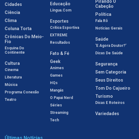
Pirando O
Educação
Cidades
Cabeção
Língua.com
Ciência
Política
Clima
Esportes
Fala Rô
Crítica Esportiva
Coluna Torta
Notícias Gerais
EXTREME
Crônicas Do Meio-
Saúde
Fio
Resultados
'E Agora Doutor?'
Esquina Do
Continente
Fato & Fé
Dicas De Saúde
Geek
Cultura
Segurança
Animes
Cinema
Sem Categoria
Games
Literatura
Seus Direitos
HQs
Música
Tom Do Cajueiro
Mangás
Programa Conexão
Turismo
O Papai Nerd
Teatro
Dicas E Roteiros
Séries
Streaming
Variedades
Tech
Últimas Notícias