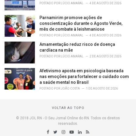
POSTADO POR
LÚCIO AMARAL
4 DE AGOSTO DE 2026
Parnamirim promove ações de
conscientização durante o Agosto Verde,
mês de combate à leishmaniose
POSTADO POR
LÚCIO AMARAL
4 DE AGOSTO DE 2026
Amamentação reduz risco de doença
cardíaca na mãe
POSTADO POR
LÚCIO AMARAL
2 DE AGOSTO DE 2026
Afetivismo aposta em psicologia baseada
nas emoções para fortalecer o cuidado com
a saúde mental no Brasil
POSTADO POR
JOÃO COSTA
1 DE AGOSTO DE 2026
VOLTAR AO TOPO
© 2018 JOL RN - O Seu Jornal Online do RN. Todos os direitos
reservados.