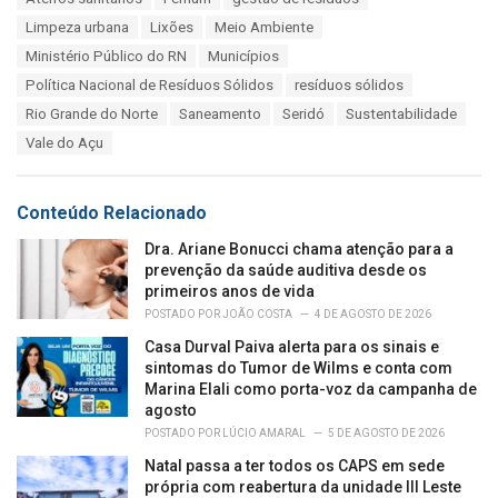
t
a
e
Limpeza urbana
Lixões
Meio Ambiente
g
g
s
Ministério Público do RN
Municípios
o
:
r
Política Nacional de Resíduos Sólidos
resíduos sólidos
i
Rio Grande do Norte
Saneamento
Seridó
Sustentabilidade
e
s
Vale do Açu
:
Conteúdo Relacionado
Dra. Ariane Bonucci chama atenção para a
prevenção da saúde auditiva desde os
primeiros anos de vida
POSTADO POR
JOÃO COSTA
4 DE AGOSTO DE 2026
Casa Durval Paiva alerta para os sinais e
sintomas do Tumor de Wilms e conta com
Marina Elali como porta-voz da campanha de
agosto
POSTADO POR
LÚCIO AMARAL
5 DE AGOSTO DE 2026
Natal passa a ter todos os CAPS em sede
própria com reabertura da unidade III Leste