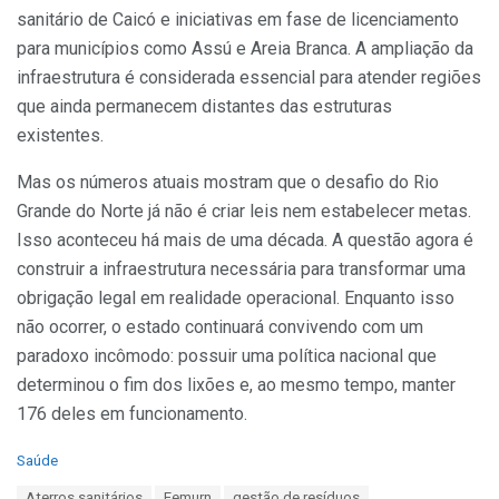
sanitário de Caicó e iniciativas em fase de licenciamento
para municípios como Assú e Areia Branca. A ampliação da
infraestrutura é considerada essencial para atender regiões
que ainda permanecem distantes das estruturas
existentes.
Mas os números atuais mostram que o desafio do Rio
Grande do Norte já não é criar leis nem estabelecer metas.
Isso aconteceu há mais de uma década. A questão agora é
construir a infraestrutura necessária para transformar uma
obrigação legal em realidade operacional. Enquanto isso
não ocorrer, o estado continuará convivendo com um
paradoxo incômodo: possuir uma política nacional que
determinou o fim dos lixões e, ao mesmo tempo, manter
176 deles em funcionamento.
C
Saúde
a
T
Aterros sanitários
Femurn
gestão de resíduos