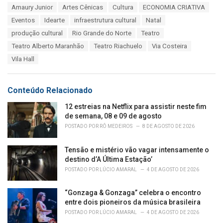
T
Amaury Junior
Artes Cênicas
Cultura
ECONOMIA CRIATIVA
t
a
e
Eventos
Idearte
infraestrutura cultural
Natal
g
g
s
produção cultural
Rio Grande do Norte
Teatro
o
:
r
Teatro Alberto Maranhão
Teatro Riachuelo
Via Costeira
i
Vila Hall
e
s
:
Conteúdo Relacionado
12 estreias na Netflix para assistir neste fim
de semana, 08 e 09 de agosto
POSTADO POR
RÔ MEDEIROS
8 DE AGOSTO DE 2026
Tensão e mistério vão vagar intensamente o
destino d’A Última Estação’
POSTADO POR
LÚCIO AMARAL
4 DE AGOSTO DE 2026
“Gonzaga & Gonzaga” celebra o encontro
entre dois pioneiros da música brasileira
POSTADO POR
LÚCIO AMARAL
4 DE AGOSTO DE 2026