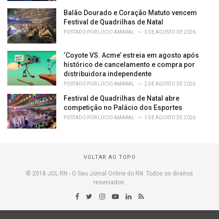
Balão Dourado e Coração Matuto vencem
Festival de Quadrilhas de Natal
POSTADO POR
LÚCIO AMARAL
3 DE AGOSTO DE 2026
‘Coyote VS. Acme’ estreia em agosto após
histórico de cancelamento e compra por
distribuidora independente
POSTADO POR
LÚCIO AMARAL
2 DE AGOSTO DE 2026
Festival de Quadrilhas de Natal abre
competição no Palácio dos Esportes
POSTADO POR
LÚCIO AMARAL
1 DE AGOSTO DE 2026
VOLTAR AO TOPO
© 2018 JOL RN - O Seu Jornal Online do RN. Todos os direitos
reservados.