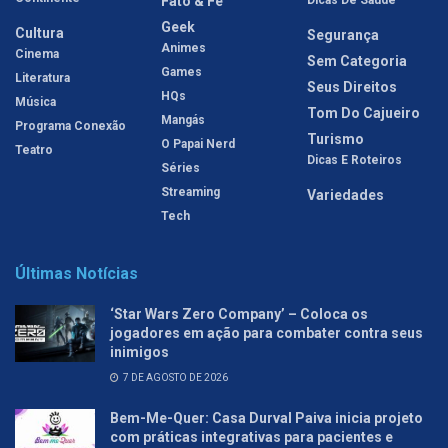
Fato & Fé
Dicas De Saúde
Geek
Cultura
Segurança
Animes
Cinema
Sem Categoria
Games
Literatura
Seus Direitos
HQs
Música
Tom Do Cajueiro
Mangás
Programa Conexão
Turismo
O Papai Nerd
Teatro
Dicas E Roteiros
Séries
Streaming
Variedades
Tech
Últimas Notícias
‘Star Wars Zero Company’ – Coloca os
jogadores em ação para combater contra seus
inimigos
7 DE AGOSTO DE 2026
Bem-Me-Quer: Casa Durval Paiva inicia projeto
com práticas integrativas para pacientes e