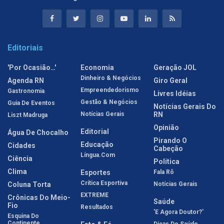
Editoriais
'Por Ocasião…'
Economia
Geração JOL
Dinheiro & Negócios
Agenda RN
Giro Geral
Empreendedorismo
Gastronomia
Livres Idéias
Gestão & Negócios
Guia De Eventos
Notícias Gerais Do
Notícias Gerais
RN
Liszt Madruga
Opinião
Editorial
Água De Chocalho
Pirando O
Educação
Cidades
Cabeção
Língua.com
Ciência
Política
Clima
Esportes
Fala Rô
Crítica Esportiva
Coluna Torta
Notícias Gerais
EXTREME
Crônicas Do Meio-
Saúde
Fio
Resultados
'E Agora Doutor?'
Esquina Do
Continente