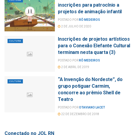
CULTURA
inscrições para patrocínio a
projetos de animação infantil
POSTADO POR
RÔ MEDEIROS
2 DE JULHO DE 2020
Inscrições de projetos artísticos
CULTURA
para o Conexão Elefante Cultural
terminam nesta quarta (3)
POSTADO POR
RÔ MEDEIROS
2 DE ABRIL DE 2019
“A Invenção do Nordeste”, do
CULTURA
grupo potiguar Carmim,
concorre ao prêmio Shell de
Teatro
POSTADO POR
OTAVIANO LACET
22 DE DEZEMBRO DE 2018
Conectado no JOL RN