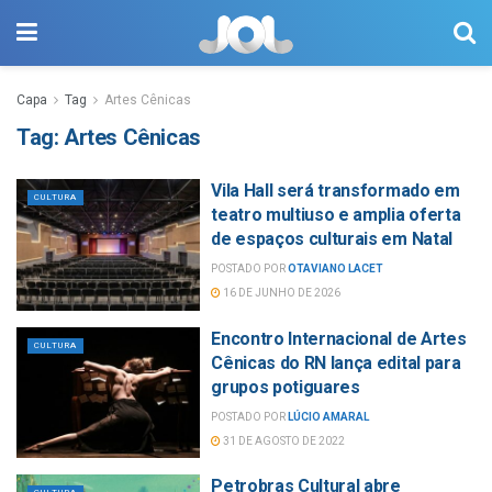
Capa
Tag
Artes Cênicas
Tag:
Artes Cênicas
Vila Hall será transformado em
CULTURA
teatro multiuso e amplia oferta
de espaços culturais em Natal
POSTADO POR
OTAVIANO LACET
16 DE JUNHO DE 2026
Encontro Internacional de Artes
CULTURA
Cênicas do RN lança edital para
grupos potiguares
POSTADO POR
LÚCIO AMARAL
31 DE AGOSTO DE 2022
Petrobras Cultural abre