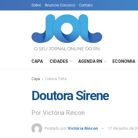
Sobre
Anuncie Conosco
Contato
CAPA
CIDADES
AGENDA RN
ECONOMIA
Capa
Coluna Torta
Doutora Sirene
Por Victória Rincon
Postado por
Victória Rincon
17 de junho de 2