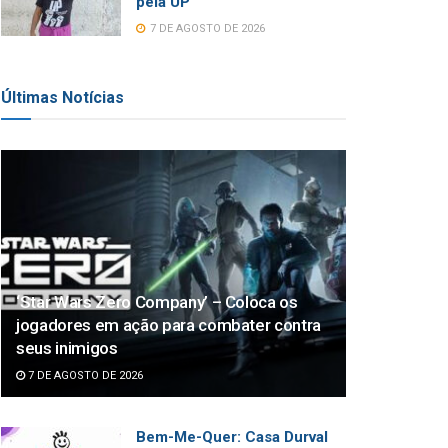
pela UP
7 DE AGOSTO DE 2026
Últimas Notícias
‘Star Wars Zero Company’ – Coloca os
jogadores em ação para combater contra
seus inimigos
7 DE AGOSTO DE 2026
Bem-Me-Quer: Casa Durval