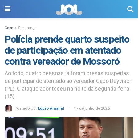
Capa
Segurança
Polícia prende quarto suspeito
de participação em atentado
contra vereador de Mossoró
Ao todo, quatro pessoas já foram presas suspeitas
de participar do atentado ao vereador Cabo Deyvison
(PL). O ataque aconteceu na noite da segunda-feira
(15).
Postado por
Lúcio Amaral
17 de junho de 2026