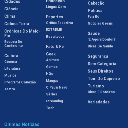
Educação
Cidades
Cabeção
Língua.com
Ciência
Política
Clima
Esportes
Fala Rô
Crítica Esportiva
Coluna Torta
Notícias Gerais
EXTREME
Crônicas Do Meio-
Saúde
Fio
Resultados
'E Agora Doutor?'
Esquina Do
Continente
Fato & Fé
Dicas De Saúde
Geek
Cultura
Segurança
Animes
Cinema
Sem Categoria
Games
Literatura
Seus Direitos
HQs
Música
Tom Do Cajueiro
Mangás
Programa Conexão
Turismo
O Papai Nerd
Teatro
Dicas E Roteiros
Séries
Streaming
Variedades
Tech
Últimas Notícias