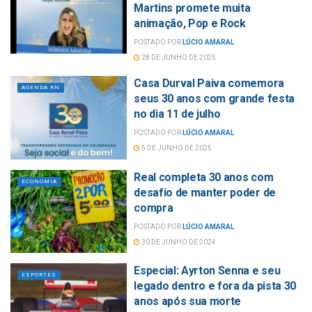
Martins promete muita
animação, Pop e Rock
POSTADO POR
LÚCIO AMARAL
28 DE JUNHO DE 2025
Casa Durval Paiva comemora
AGENDA RN
seus 30 anos com grande festa
no dia 11 de julho
POSTADO POR
LÚCIO AMARAL
5 DE JUNHO DE 2025
Real completa 30 anos com
ECONOMIA
desafio de manter poder de
compra
POSTADO POR
LÚCIO AMARAL
30 DE JUNHO DE 2024
Especial: Ayrton Senna e seu
ESPORTES
legado dentro e fora da pista 30
anos após sua morte