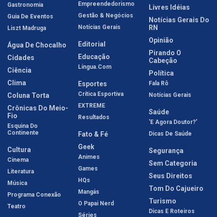
Empreendedorismo
Gastronomia
Livres Idéias
Gestão & Negócios
Guia De Eventos
Notícias Gerais Do
Notícias Gerais
RN
Liszt Madruga
Opinião
Editorial
Água De Chocalho
Pirando O
Educação
Cidades
Cabeção
Língua.com
Ciência
Política
Clima
Esportes
Fala Rô
Crítica Esportiva
Coluna Torta
Notícias Gerais
EXTREME
Crônicas Do Meio-
Saúde
Fio
Resultados
'E Agora Doutor?'
Esquina Do
Continente
Fato & Fé
Dicas De Saúde
Geek
Cultura
Segurança
Animes
Cinema
Sem Categoria
Games
Literatura
Seus Direitos
HQs
Música
Tom Do Cajueiro
Mangás
Programa Conexão
Turismo
O Papai Nerd
Teatro
Dicas E Roteiros
Séries