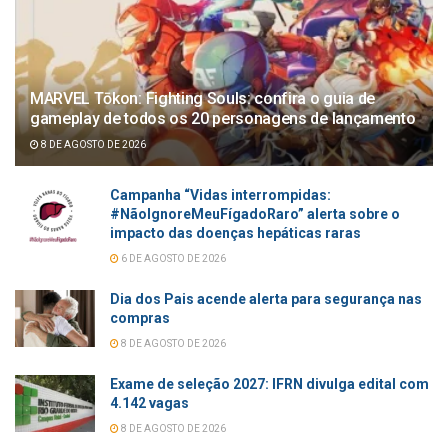
MARVEL Tōkon: Fighting Souls: confira o guia de
gameplay de todos os 20 personagens de lançamento
8 DE AGOSTO DE 2026
Campanha “Vidas interrompidas:
#NãoIgnoreMeuFígadoRaro” alerta sobre o
impacto das doenças hepáticas raras
6 DE AGOSTO DE 2026
Dia dos Pais acende alerta para segurança nas
compras
8 DE AGOSTO DE 2026
Exame de seleção 2027: IFRN divulga edital com
4.142 vagas
8 DE AGOSTO DE 2026