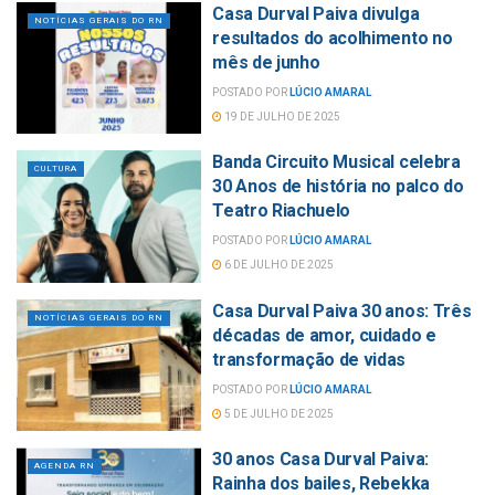
Casa Durval Paiva divulga
NOTÍCIAS GERAIS DO RN
resultados do acolhimento no
mês de junho
POSTADO POR
LÚCIO AMARAL
19 DE JULHO DE 2025
Banda Circuito Musical celebra
CULTURA
30 Anos de história no palco do
Teatro Riachuelo
POSTADO POR
LÚCIO AMARAL
6 DE JULHO DE 2025
Casa Durval Paiva 30 anos: Três
NOTÍCIAS GERAIS DO RN
décadas de amor, cuidado e
transformação de vidas
POSTADO POR
LÚCIO AMARAL
5 DE JULHO DE 2025
30 anos Casa Durval Paiva:
AGENDA RN
Rainha dos bailes, Rebekka