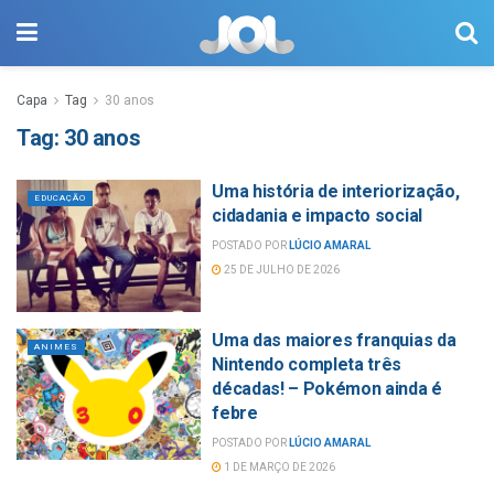
Capa
Tag
30 anos
Tag:
30 anos
Uma história de interiorização,
EDUCAÇÃO
cidadania e impacto social
POSTADO POR
LÚCIO AMARAL
25 DE JULHO DE 2026
Uma das maiores franquias da
ANIMES
Nintendo completa três
décadas! – Pokémon ainda é
febre
POSTADO POR
LÚCIO AMARAL
1 DE MARÇO DE 2026