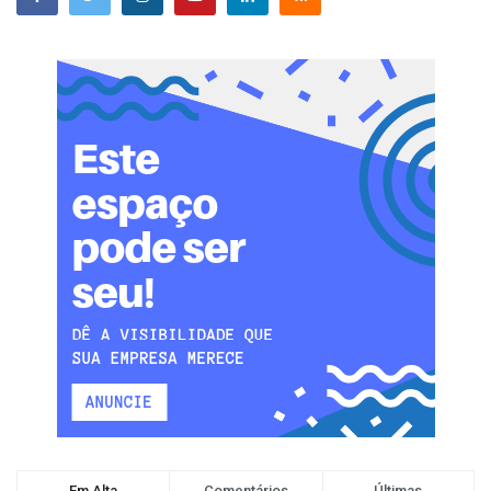
Em Alta
Comentários
Últimas