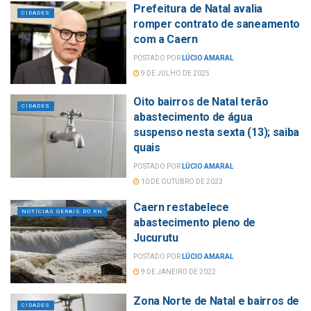
Prefeitura de Natal avalia
CIDADES
romper contrato de saneamento
com a Caern
POSTADO POR
LÚCIO AMARAL
9 DE JULHO DE 2025
Oito bairros de Natal terão
CIDADES
abastecimento de água
suspenso nesta sexta (13); saiba
quais
POSTADO POR
LÚCIO AMARAL
10 DE OUTUBRO DE 2023
Caern restabelece
NOTÍCIAS GERAIS DO RN
abastecimento pleno de
Jucurutu
POSTADO POR
LÚCIO AMARAL
9 DE JANEIRO DE 2022
Zona Norte de Natal e bairros de
CIDADES