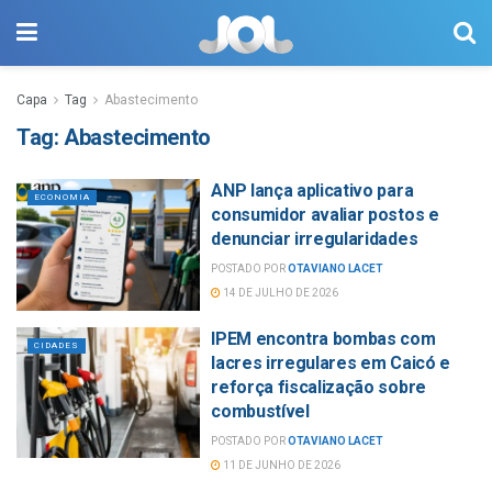
Capa
Tag
Abastecimento
Tag:
Abastecimento
ANP lança aplicativo para
ECONOMIA
consumidor avaliar postos e
denunciar irregularidades
POSTADO POR
OTAVIANO LACET
14 DE JULHO DE 2026
IPEM encontra bombas com
CIDADES
lacres irregulares em Caicó e
reforça fiscalização sobre
combustível
POSTADO POR
OTAVIANO LACET
11 DE JUNHO DE 2026