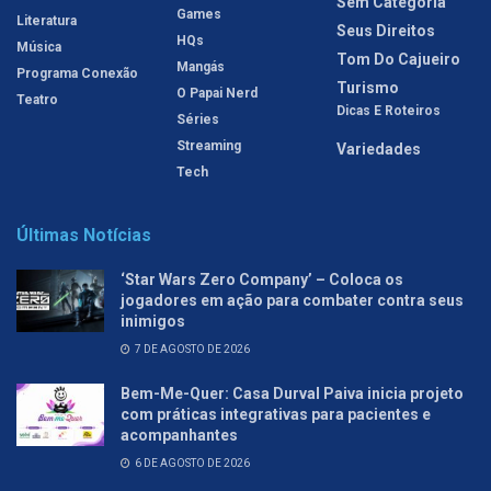
Sem Categoria
Games
Literatura
Seus Direitos
HQs
Música
Tom Do Cajueiro
Mangás
Programa Conexão
Turismo
O Papai Nerd
Teatro
Dicas E Roteiros
Séries
Streaming
Variedades
Tech
Últimas Notícias
‘Star Wars Zero Company’ – Coloca os
jogadores em ação para combater contra seus
inimigos
7 DE AGOSTO DE 2026
Bem-Me-Quer: Casa Durval Paiva inicia projeto
com práticas integrativas para pacientes e
acompanhantes
6 DE AGOSTO DE 2026