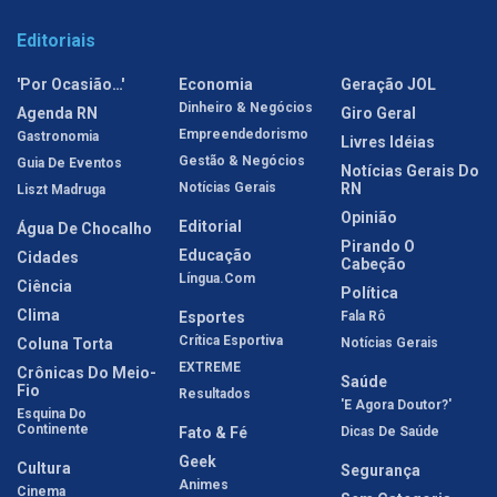
Editoriais
'Por Ocasião…'
Economia
Geração JOL
Dinheiro & Negócios
Agenda RN
Giro Geral
Empreendedorismo
Gastronomia
Livres Idéias
Gestão & Negócios
Guia De Eventos
Notícias Gerais Do
Notícias Gerais
RN
Liszt Madruga
Opinião
Editorial
Água De Chocalho
Pirando O
Educação
Cidades
Cabeção
Língua.com
Ciência
Política
Clima
Esportes
Fala Rô
Crítica Esportiva
Coluna Torta
Notícias Gerais
EXTREME
Crônicas Do Meio-
Saúde
Fio
Resultados
'E Agora Doutor?'
Esquina Do
Continente
Fato & Fé
Dicas De Saúde
Geek
Cultura
Segurança
Animes
Cinema