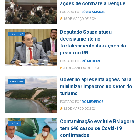
ações de combate à Dengue
POSTADO POR
LÚCIO AMARAL
15 DE MARÇO DE 2024
Deputado Souza atuou
POLÍTICA
decisivamente no
fortalecimento das ações da
pesca no RN
POSTADO POR
RÔ MEDEIROS
31 DE JANEIRO DE 2023
Governo apresenta ações para
TURISMO
minimizar impactos no setor do
turismo
POSTADO POR
RÔ MEDEIROS
12 DE MARÇO DE 2021
Contaminação evolui e RN agora
SAÚDE
tem 646 casos de Covid-19
confirmados