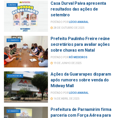
Casa Durval Paiva apresenta
SAÚDE
resultados das ações de
setembro
POSTADO POR
LÚCIO AMARAL
28 DE OUTUBRO DE 2025
Prefeito Paulinho Freire reúne
CIDADES
secretários para avaliar ações
sobre chuvas em Natal
POSTADO POR
RÔ MEDEIROS
19 DE JUNHO DE 2025
Ações da Guararapes disparam
ECONOMIA
após rumores sobre venda do
Midway Mall
POSTADO POR
LÚCIO AMARAL
16 DE ABRIL DE 2025
Prefeitura de Parnamirim firma
CIDADES
parceria com Força Aérea para