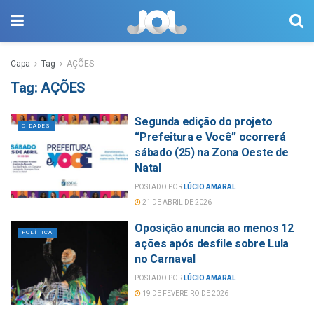
Capa
Tag
AÇÕES
Tag:
AÇÕES
Segunda edição do projeto
CIDADES
“Prefeitura e Você” ocorrerá
sábado (25) na Zona Oeste de
Natal
POSTADO POR
LÚCIO AMARAL
21 DE ABRIL DE 2026
Oposição anuncia ao menos 12
POLÍTICA
ações após desfile sobre Lula
no Carnaval
POSTADO POR
LÚCIO AMARAL
19 DE FEVEREIRO DE 2026