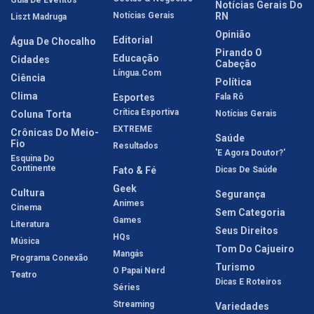
Guia De Eventos
Notícias Gerais Do
Notícias Gerais
RN
Liszt Madruga
Opinião
Editorial
Água De Chocalho
Pirando O
Educação
Cidades
Cabeção
Língua.com
Ciência
Política
Clima
Esportes
Fala Rô
Crítica Esportiva
Coluna Torta
Notícias Gerais
EXTREME
Crônicas Do Meio-
Saúde
Fio
Resultados
'E Agora Doutor?'
Esquina Do
Continente
Fato & Fé
Dicas De Saúde
Geek
Cultura
Segurança
Animes
Cinema
Sem Categoria
Games
Literatura
Seus Direitos
HQs
Música
Tom Do Cajueiro
Mangás
Programa Conexão
Turismo
O Papai Nerd
Teatro
Dicas E Roteiros
Séries
Streaming
Variedades