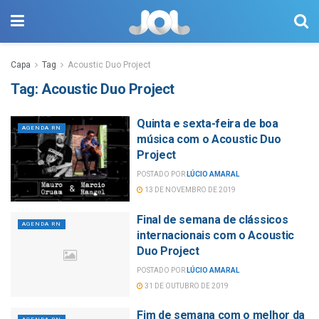
Capa
Tag
Acoustic Duo Project
Tag:
Acoustic Duo Project
Quinta e sexta-feira de boa
AGENDA RN
música com o Acoustic Duo
Project
POSTADO POR
LÚCIO AMARAL
13 DE NOVEMBRO DE 2019
Final de semana de clássicos
AGENDA RN
internacionais com o Acoustic
Duo Project
POSTADO POR
LÚCIO AMARAL
31 DE OUTUBRO DE 2019
Fim de semana com o melhor da