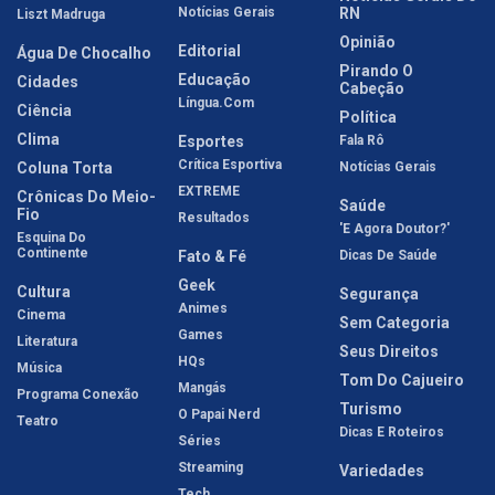
Notícias Gerais
RN
Liszt Madruga
Opinião
Editorial
Água De Chocalho
Pirando O
Educação
Cidades
Cabeção
Língua.com
Ciência
Política
Clima
Esportes
Fala Rô
Crítica Esportiva
Coluna Torta
Notícias Gerais
EXTREME
Crônicas Do Meio-
Saúde
Fio
Resultados
'E Agora Doutor?'
Esquina Do
Continente
Fato & Fé
Dicas De Saúde
Geek
Cultura
Segurança
Animes
Cinema
Sem Categoria
Games
Literatura
Seus Direitos
HQs
Música
Tom Do Cajueiro
Mangás
Programa Conexão
Turismo
O Papai Nerd
Teatro
Dicas E Roteiros
Séries
Streaming
Variedades
Tech