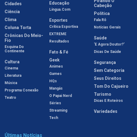
Pirando O
Educação
Cidades
Cabeção
Língua.com
Ciência
Política
Clima
Esportes
Fala Rô
Crítica Esportiva
Coluna Torta
Notícias Gerais
EXTREME
Crônicas Do Meio-
Saúde
Fio
Resultados
'E Agora Doutor?'
Esquina Do
Continente
Fato & Fé
Dicas De Saúde
Geek
Cultura
Segurança
Animes
Cinema
Sem Categoria
Games
Literatura
Seus Direitos
HQs
Música
Tom Do Cajueiro
Mangás
Programa Conexão
Turismo
O Papai Nerd
Teatro
Dicas E Roteiros
Séries
Streaming
Variedades
Tech
Últimas Notícias