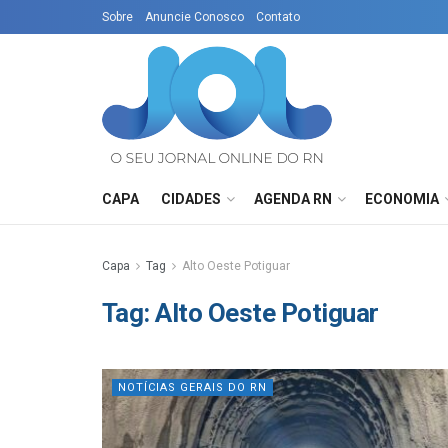
Sobre
Anuncie Conosco
Contato
CAPA
CIDADES
AGENDA RN
ECONOMIA
Capa
Tag
Alto Oeste Potiguar
Tag:
Alto Oeste Potiguar
NOTÍCIAS GERAIS DO RN