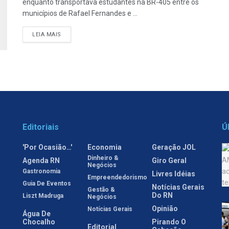
enquanto transportava estudantes na BR-405 entre os
municípios de Rafael Fernandes e ...
LEIA MAIS
Editoriais
Ú
'Por Ocasião…'
Economia
Geração JOL
Dinheiro &
Agenda RN
Giro Geral
Negócios
Gastronomia
Livres Idéias
Empreendedorismo
Guia De Eventos
Notícias Gerais
Gestão &
Do RN
Liszt Madruga
Negócios
Opinião
Notícias Gerais
Água De
Chocalho
Pirando O
Editorial