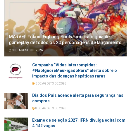
MARVEL Tōkon: Fighting Souls: confira o guia de
gameplay de todos os 20 personagens de lançamento
8 DE AGOSTO DE 2026
Campanha “Vidas interrompidas:
#NãoIgnoreMeuFígadoRaro” alerta sobre o
impacto das doenças hepáticas raras
6 DE AGOSTO DE 2026
Dia dos Pais acende alerta para segurança nas
compras
8 DE AGOSTO DE 2026
Exame de seleção 2027: IFRN divulga edital com
4.142 vagas