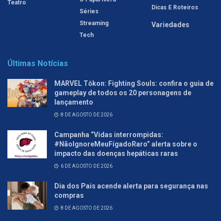
Teatro
Dicas E Roteiros
Séries
Streaming
Variedades
Tech
Últimas Notícias
MARVEL Tōkon: Fighting Souls: confira o guia de
gameplay de todos os 20 personagens de
lançamento
8 DE AGOSTO DE 2026
Campanha “Vidas interrompidas:
#NãoIgnoreMeuFígadoRaro” alerta sobre o
impacto das doenças hepáticas raras
6 DE AGOSTO DE 2026
Dia dos Pais acende alerta para segurança nas
compras
8 DE AGOSTO DE 2026