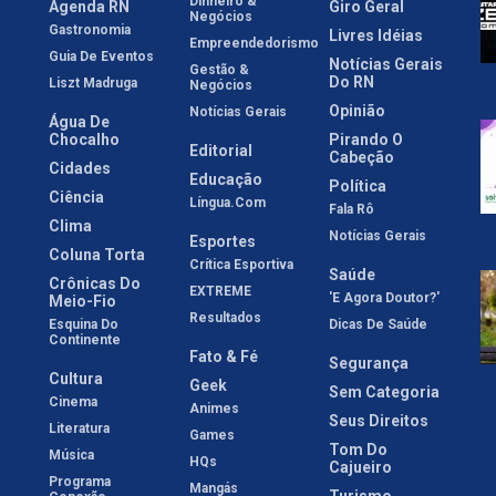
Dinheiro &
Agenda RN
Giro Geral
Negócios
Gastronomia
Livres Idéias
Empreendedorismo
Guia De Eventos
Notícias Gerais
Gestão &
Do RN
Liszt Madruga
Negócios
Opinião
Notícias Gerais
Água De
Chocalho
Pirando O
Editorial
Cabeção
Cidades
Educação
Política
Ciência
Língua.com
Fala Rô
Clima
Notícias Gerais
Esportes
Coluna Torta
Crítica Esportiva
Saúde
Crônicas Do
EXTREME
'E Agora Doutor?'
Meio-Fio
Resultados
Esquina Do
Dicas De Saúde
Continente
Fato & Fé
Segurança
Cultura
Geek
Sem Categoria
Cinema
Animes
Seus Direitos
Literatura
Games
Tom Do
Música
HQs
Cajueiro
Programa
Mangás
Turismo