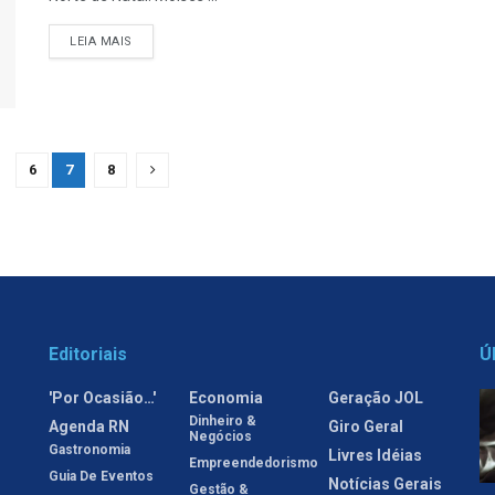
LEIA MAIS
6
7
8
Editoriais
Ú
'Por Ocasião…'
Economia
Geração JOL
Dinheiro &
Agenda RN
Giro Geral
Negócios
Gastronomia
Livres Idéias
Empreendedorismo
Guia De Eventos
Notícias Gerais
Gestão &