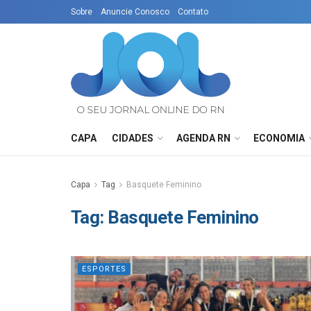
Sobre
Anuncie Conosco
Contato
CAPA
CIDADES
AGENDA RN
ECONOMIA
Capa
Tag
Basquete Feminino
Tag:
Basquete Feminino
ESPORTES