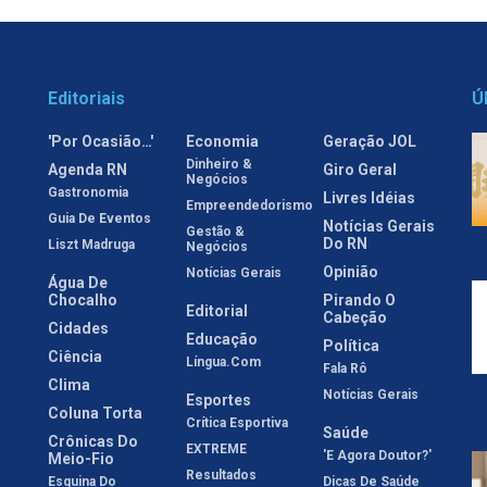
Editoriais
Ú
'Por Ocasião…'
Economia
Geração JOL
Dinheiro &
Agenda RN
Giro Geral
Negócios
Gastronomia
Livres Idéias
Empreendedorismo
Guia De Eventos
Notícias Gerais
Gestão &
Do RN
Liszt Madruga
Negócios
Opinião
Notícias Gerais
Água De
Chocalho
Pirando O
Editorial
Cabeção
Cidades
Educação
Política
Ciência
Língua.com
Fala Rô
Clima
Notícias Gerais
Esportes
Coluna Torta
Crítica Esportiva
Saúde
Crônicas Do
EXTREME
'E Agora Doutor?'
Meio-Fio
Resultados
Esquina Do
Dicas De Saúde