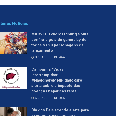
ltimas Notícias
MARVEL Tōkon: Fighting Souls:
confira o guia de gameplay de
todos os 20 personagens de
lançamento
8 DE AGOSTO DE 2026
Campanha “Vidas
interrompidas:
#NãoIgnoreMeuFígadoRaro”
alerta sobre o impacto das
doenças hepáticas raras
6 DE AGOSTO DE 2026
Dia dos Pais acende alerta para
segurança nas compras