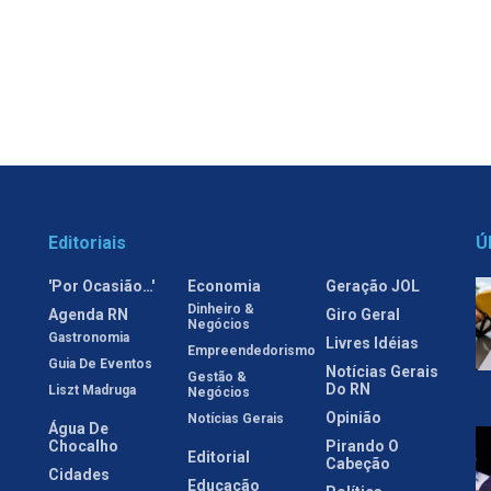
Editoriais
Ú
'Por Ocasião…'
Economia
Geração JOL
Dinheiro &
Agenda RN
Giro Geral
Negócios
Gastronomia
Livres Idéias
Empreendedorismo
Guia De Eventos
Notícias Gerais
Gestão &
Do RN
Liszt Madruga
Negócios
Opinião
Notícias Gerais
Água De
Chocalho
Pirando O
Editorial
Cabeção
Cidades
Educação