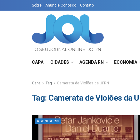
Sobre
Anuncie Conosco
Contato
CAPA
CIDADES
AGENDA RN
ECONOMIA
Capa
Tag
Camerata de Violões da UFRN
Tag:
Camerata de Violões da 
AGENDA RN