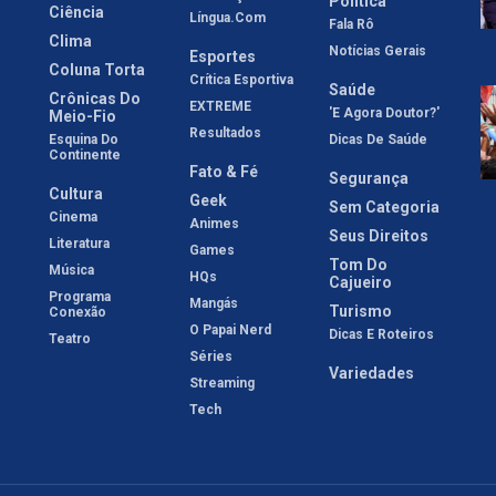
Política
Ciência
Língua.com
Fala Rô
Clima
Notícias Gerais
Esportes
Coluna Torta
Crítica Esportiva
Saúde
Crônicas Do
EXTREME
'E Agora Doutor?'
Meio-Fio
Resultados
Esquina Do
Dicas De Saúde
Continente
Fato & Fé
Segurança
Cultura
Geek
Sem Categoria
Cinema
Animes
Seus Direitos
Literatura
Games
Tom Do
Música
HQs
Cajueiro
Programa
Mangás
Turismo
Conexão
O Papai Nerd
Dicas E Roteiros
Teatro
Séries
Variedades
Streaming
Tech