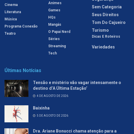
Animes
Cinema
Sem Categoria
Games
Literatura
Seus Direitos
HQs
Música
Tom Do Cajueiro
Mangás
Programa Conexão
Turismo
O Papai Nerd
Teatro
Dicas E Roteiros
Séries
Streaming
Variedades
Tech
Últimas Notícias
Tensão e mistério vão vagar intensamente o
destino d’A Última Estação’
4 DE AGOSTO DE 2026
Baixinha
5 DE AGOSTO DE 2026
Dra. Ariane Bonucci chama atenção para a