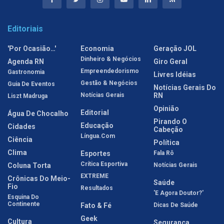
Editoriais
'Por Ocasião…'
Economia
Geração JOL
Dinheiro & Negócios
Agenda RN
Giro Geral
Empreendedorismo
Gastronomia
Livres Idéias
Gestão & Negócios
Guia De Eventos
Notícias Gerais Do
Notícias Gerais
RN
Liszt Madruga
Opinião
Editorial
Água De Chocalho
Pirando O
Educação
Cidades
Cabeção
Língua.com
Ciência
Política
Clima
Esportes
Fala Rô
Crítica Esportiva
Coluna Torta
Notícias Gerais
EXTREME
Crônicas Do Meio-
Saúde
Fio
Resultados
'E Agora Doutor?'
Esquina Do
Continente
Fato & Fé
Dicas De Saúde
Geek
Cultura
Segurança