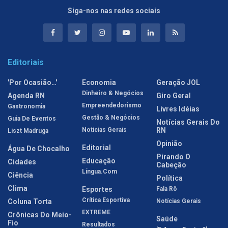
Siga-nos nas redes sociais
Editoriais
'Por Ocasião…'
Economia
Geração JOL
Dinheiro & Negócios
Agenda RN
Giro Geral
Empreendedorismo
Gastronomia
Livres Idéias
Gestão & Negócios
Guia De Eventos
Notícias Gerais Do
Notícias Gerais
RN
Liszt Madruga
Opinião
Editorial
Água De Chocalho
Pirando O
Educação
Cidades
Cabeção
Língua.com
Ciência
Política
Clima
Esportes
Fala Rô
Crítica Esportiva
Coluna Torta
Notícias Gerais
EXTREME
Crônicas Do Meio-
Saúde
Fio
Resultados