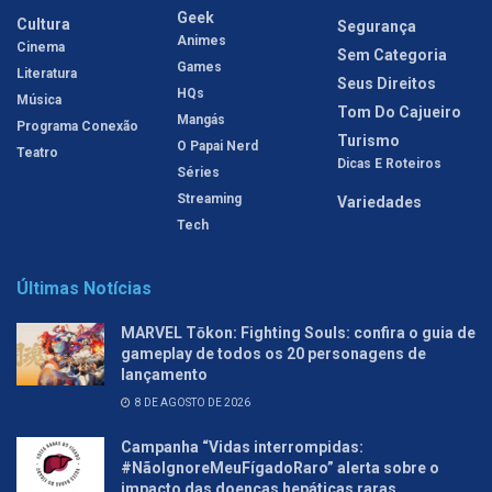
Geek
Cultura
Segurança
Animes
Cinema
Sem Categoria
Games
Literatura
Seus Direitos
HQs
Música
Tom Do Cajueiro
Mangás
Programa Conexão
Turismo
O Papai Nerd
Teatro
Dicas E Roteiros
Séries
Streaming
Variedades
Tech
Últimas Notícias
MARVEL Tōkon: Fighting Souls: confira o guia de
gameplay de todos os 20 personagens de
lançamento
8 DE AGOSTO DE 2026
Campanha “Vidas interrompidas:
#NãoIgnoreMeuFígadoRaro” alerta sobre o
impacto das doenças hepáticas raras