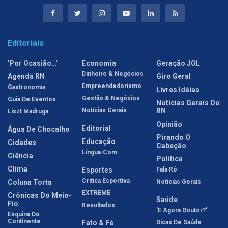
Editoriais
'Por Ocasião…'
Economia
Geração JOL
Dinheiro & Negócios
Agenda RN
Giro Geral
Empreendedorismo
Gastronomia
Livres Idéias
Gestão & Negócios
Guia De Eventos
Notícias Gerais Do
Notícias Gerais
RN
Liszt Madruga
Opinião
Editorial
Água De Chocalho
Pirando O
Educação
Cidades
Cabeção
Língua.com
Ciência
Política
Clima
Esportes
Fala Rô
Crítica Esportiva
Coluna Torta
Notícias Gerais
EXTREME
Crônicas Do Meio-
Saúde
Fio
Resultados
'E Agora Doutor?'
Esquina Do
Continente
Fato & Fé
Dicas De Saúde