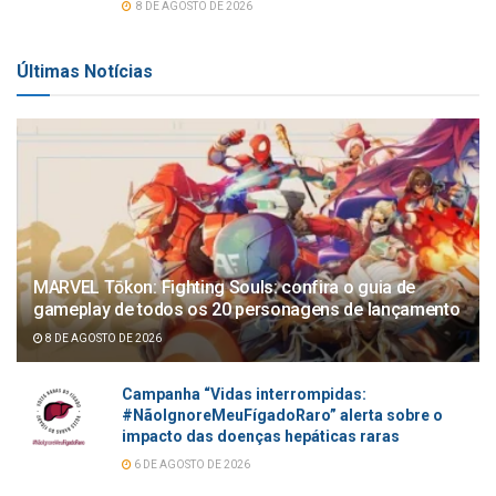
8 DE AGOSTO DE 2026
Últimas Notícias
MARVEL Tōkon: Fighting Souls: confira o guia de
gameplay de todos os 20 personagens de lançamento
8 DE AGOSTO DE 2026
Campanha “Vidas interrompidas:
#NãoIgnoreMeuFígadoRaro” alerta sobre o
impacto das doenças hepáticas raras
6 DE AGOSTO DE 2026