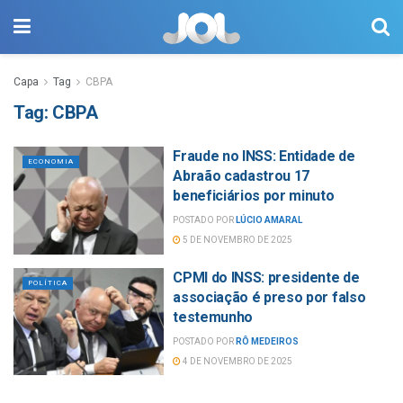
Capa
Tag
CBPA
Tag:
CBPA
Fraude no INSS: Entidade de
ECONOMIA
Abraão cadastrou 17
beneficiários por minuto
POSTADO POR
LÚCIO AMARAL
5 DE NOVEMBRO DE 2025
CPMI do INSS: presidente de
POLÍTICA
associação é preso por falso
testemunho
POSTADO POR
RÔ MEDEIROS
4 DE NOVEMBRO DE 2025