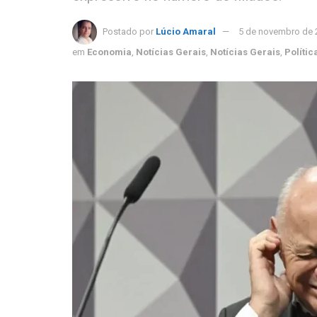
Postado por
Lúcio Amaral
5 de novembro de 
em
Economia
,
Notícias Gerais
,
Notícias Gerais
,
Polític