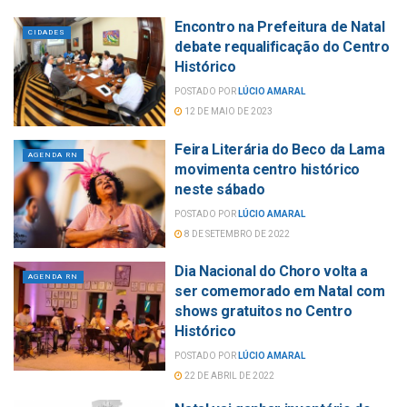
Encontro na Prefeitura de Natal
CIDADES
debate requalificação do Centro
Histórico
POSTADO POR
LÚCIO AMARAL
12 DE MAIO DE 2023
Feira Literária do Beco da Lama
AGENDA RN
movimenta centro histórico
neste sábado
POSTADO POR
LÚCIO AMARAL
8 DE SETEMBRO DE 2022
Dia Nacional do Choro volta a
AGENDA RN
ser comemorado em Natal com
shows gratuitos no Centro
Histórico
POSTADO POR
LÚCIO AMARAL
22 DE ABRIL DE 2022