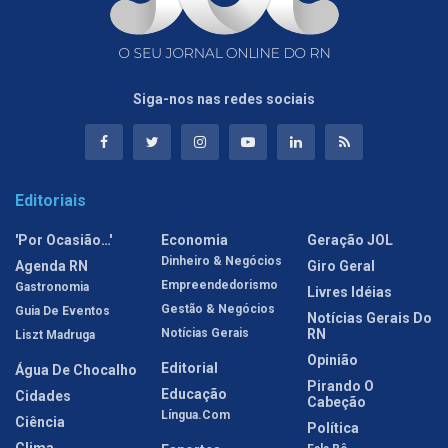
Siga-nos nas redes sociais
Editoriais
'Por Ocasião…'
Economia
Geração JOL
Dinheiro & Negócios
Agenda RN
Giro Geral
Empreendedorismo
Gastronomia
Livres Idéias
Gestão & Negócios
Guia De Eventos
Notícias Gerais Do
Notícias Gerais
RN
Liszt Madruga
Opinião
Editorial
Água De Chocalho
Pirando O
Educação
Cidades
Cabeção
Língua.com
Ciência
Política
Clima