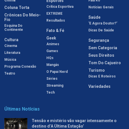
Esportes
Fala Rô
Crítica Esportiva
Coluna Torta
Notícias Gerais
EXTREME
Crônicas Do Meio-
Saúde
Fio
Resultados
'E Agora Doutor?'
Esquina Do
Continente
Fato & Fé
Dicas De Saúde
Geek
Cultura
Segurança
Animes
Cinema
Sem Categoria
Games
Literatura
Seus Direitos
HQs
Música
Tom Do Cajueiro
Mangás
Programa Conexão
Turismo
O Papai Nerd
Teatro
Dicas E Roteiros
Séries
Streaming
Variedades
Tech
Últimas Notícias
Tensão e mistério vão vagar intensamente o
destino d’A Última Estação’