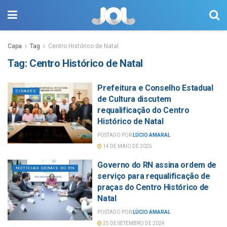
Capa
Tag
Centro Histórico de Natal
Tag:
Centro Histórico de Natal
Prefeitura e Conselho Estadual
CIDADES
de Cultura discutem
requalificação do Centro
Histórico de Natal
POSTADO POR
LÚCIO AMARAL
14 DE MAIO DE 2025
Governo do RN assina ordem de
NOTÍCIAS GERAIS DO RN
serviço para requalificação de
praças do Centro Histórico de
Natal
POSTADO POR
LÚCIO AMARAL
25 DE SETEMBRO DE 2024