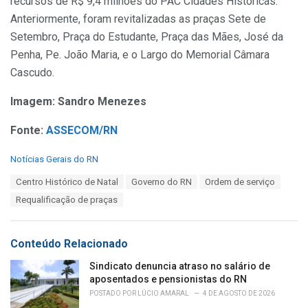
recursos de R$ 9,4 milhões do PAC Cidades Históricas.
Anteriormente, foram revitalizadas as praças Sete de
Setembro, Praça do Estudante, Praça das Mães, José da
Penha, Pe. João Maria, e o Largo do Memorial Câmara
Cascudo.
Imagem: Sandro Menezes
Fonte:
ASSECOM/RN
C
Notícias Gerais do RN
a
T
Centro Histórico de Natal
Governo do RN
Ordem de serviço
t
a
e
Requalificação de praças
g
g
s
o
:
r
Conteúdo Relacionado
i
e
Sindicato denuncia atraso no salário de
s
aposentados e pensionistas do RN
:
POSTADO POR
LÚCIO AMARAL
4 DE AGOSTO DE 2026