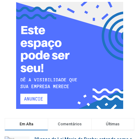
Em Alta
Comentários
Últimas