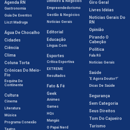
Dinheiro & Negócios
Agenda RN
Giro Geral
Empreendedorismo
Gastronomia
Livres Idéias
Gestão & Negócios
Guia De Eventos
Notícias Gerais Do
Notícias Gerais
RN
Liszt Madruga
Opinião
Editorial
Água De Chocalho
Pirando O
Educação
Cidades
Cabeção
Língua.com
Ciência
Política
Clima
Esportes
Fala Rô
Crítica Esportiva
Coluna Torta
Notícias Gerais
EXTREME
Crônicas Do Meio-
Saúde
Fio
Resultados
'E Agora Doutor?'
Esquina Do
Continente
Fato & Fé
Dicas De Saúde
Geek
Cultura
Segurança
Animes
Cinema
Sem Categoria
Games
Literatura
Seus Direitos
HQs
Música
Tom Do Cajueiro
Mangás
Programa Conexão
Turismo
O Papai Nerd
Teatro