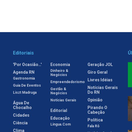
Editoriais
Ú
'Por Ocasião…'
Economia
Geração JOL
Dinheiro &
Agenda RN
Giro Geral
Negócios
Gastronomia
Livres Idéias
Empreendedorismo
Guia De Eventos
Notícias Gerais
Gestão &
Do RN
Liszt Madruga
Negócios
Opinião
Notícias Gerais
Água De
Chocalho
Pirando O
Editorial
Cabeção
Cidades
Educação
Política
Ciência
Língua.com
Fala Rô
Clima