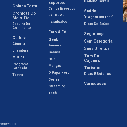
Notícias Gerais
Esportes
Coluna Torta
Crítica Esportiva
Saúde
Crônicas Do
EXTREME
'E Agora Doutor?'
Meio-Fio
Resultados
Esquina Do
Dicas De Saúde
Continente
Fato & Fé
Segurança
Cultura
Geek
Sem Categoria
Cinema
Animes
Seus Direitos
Literatura
Games
Tom Do
Música
HQs
Cajueiro
Programa
Mangás
Turismo
Conexão
O Papai Nerd
Dicas E Roteiros
Teatro
Séries
Variedades
Streaming
Tech
 reservados.