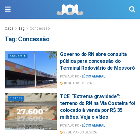
Capa
Tag
Concessão
Tag:
Concessão
Governo do RN abre consulta
ECONOMIA
pública para concessão do
Terminal Rodoviário de Mossoró
POSTADO POR
LÚCIO AMARAL
18 DE ABRIL DE 2026
TCE: “Extrema gravidade”:
CIDADES
terreno do RN na Via Costeira foi
colocado à venda por R$ 35
milhões. Veja o vídeo
POSTADO POR
LÚCIO AMARAL
25 DE MARÇO DE 2026