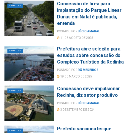
Concessão de área para
CIDADES
implantação do Parque Linear
Dunas em Natal é publicada;
entenda
POSTADO POR
LÚCIO AMARAL
11 DE AGOSTO DE 2025
Prefeitura abre seleção para
CIDADES
estudos sobre concessão do
Complexo Turístico da Redinha
POSTADO POR
RÔ MEDEIROS
19 DE MARÇO DE 2025
Concessão deve impulsionar
CIDADES
Redinha, diz setor produtivo
POSTADO POR
LÚCIO AMARAL
3 DE SETEMBRO DE 2024
Prefeito sanciona lei que
CIDADES