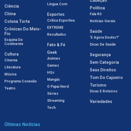
Cabeção
Língua.com
Ciência
Política
Clima
Esportes
Fala Rô
Crítica Esportiva
Coluna Torta
Notícias Gerais
EXTREME
Crônicas Do Meio-
Saúde
Fio
Resultados
'E Agora Doutor?'
Esquina Do
Continente
Fato & Fé
Dicas De Saúde
Geek
Cultura
Segurança
Animes
Cinema
Sem Categoria
Games
Literatura
Seus Direitos
HQs
Música
Tom Do Cajueiro
Mangás
Programa Conexão
Turismo
O Papai Nerd
Teatro
Dicas E Roteiros
Séries
Streaming
Variedades
Tech
Últimas Notícias