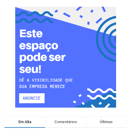
Em Alta
Comentários
Últimas