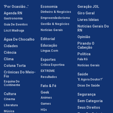
'Por Ocasião…'
Economia
Geração JOL
Dinheiro & Negócios
Agenda RN
Giro Geral
Empreendedorismo
Gastronomia
Livres Idéias
Gestão & Negócios
Guia De Eventos
Notícias Gerais Do
Notícias Gerais
RN
Liszt Madruga
Opinião
Editorial
Água De Chocalho
Pirando O
Educação
Cidades
Cabeção
Língua.com
Ciência
Política
Clima
Esportes
Fala Rô
Crítica Esportiva
Coluna Torta
Notícias Gerais
EXTREME
Crônicas Do Meio-
Saúde
Fio
Resultados
'E Agora Doutor?'
Esquina Do
Continente
Fato & Fé
Dicas De Saúde
Geek
Cultura
Segurança
Animes
Cinema
Sem Categoria
Games
Literatura
Seus Direitos
HQs
Música