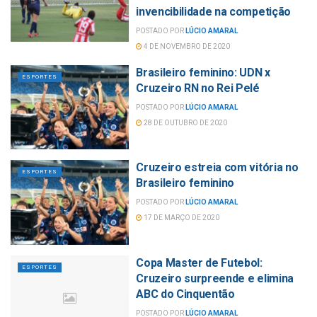
invencibilidade na competição
POSTADO POR
LÚCIO AMARAL
4 DE NOVEMBRO DE 2020
Brasileiro feminino: UDN x
ESPORTES
Cruzeiro RN no Rei Pelé
POSTADO POR
LÚCIO AMARAL
28 DE OUTUBRO DE 2020
Cruzeiro estreia com vitória no
ESPORTES
Brasileiro feminino
POSTADO POR
LÚCIO AMARAL
17 DE MARÇO DE 2020
Copa Master de Futebol:
ESPORTES
Cruzeiro surpreende e elimina
ABC do Cinquentão
POSTADO POR
LÚCIO AMARAL