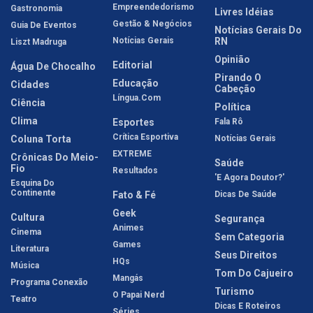
Empreendedorismo
Gastronomia
Livres Idéias
Gestão & Negócios
Guia De Eventos
Notícias Gerais Do
Notícias Gerais
RN
Liszt Madruga
Opinião
Editorial
Água De Chocalho
Pirando O
Educação
Cidades
Cabeção
Língua.com
Ciência
Política
Clima
Esportes
Fala Rô
Crítica Esportiva
Coluna Torta
Notícias Gerais
EXTREME
Crônicas Do Meio-
Saúde
Fio
Resultados
'E Agora Doutor?'
Esquina Do
Continente
Fato & Fé
Dicas De Saúde
Geek
Cultura
Segurança
Animes
Cinema
Sem Categoria
Games
Literatura
Seus Direitos
HQs
Música
Tom Do Cajueiro
Mangás
Programa Conexão
Turismo
O Papai Nerd
Teatro
Dicas E Roteiros
Séries