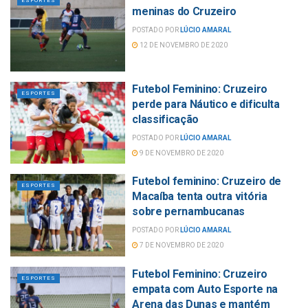
ESPORTES
meninas do Cruzeiro
POSTADO POR
LÚCIO AMARAL
12 DE NOVEMBRO DE 2020
Futebol Feminino: Cruzeiro
ESPORTES
perde para Náutico e dificulta
classificação
POSTADO POR
LÚCIO AMARAL
9 DE NOVEMBRO DE 2020
Futebol feminino: Cruzeiro de
ESPORTES
Macaíba tenta outra vitória
sobre pernambucanas
POSTADO POR
LÚCIO AMARAL
7 DE NOVEMBRO DE 2020
Futebol Feminino: Cruzeiro
ESPORTES
empata com Auto Esporte na
Arena das Dunas e mantém