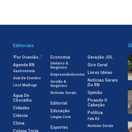
Editoriais
Ú
'Por Ocasião…'
Economia
Geração JOL
Dinheiro &
Agenda RN
Giro Geral
Negócios
Gastronomia
Livres Idéias
Empreendedorismo
Guia De Eventos
Notícias Gerais
Gestão &
Do RN
Liszt Madruga
Negócios
Opinião
Notícias Gerais
Água De
Chocalho
Pirando O
Editorial
Cabeção
Cidades
Educação
Política
Ciência
Língua.com
Fala Rô
Clima
Notícias Gerais
Esportes
Coluna Torta