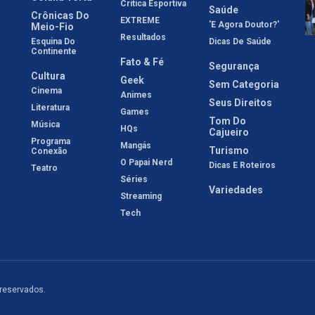
Crítica Esportiva
Saúde
Crônicas Do
EXTREME
'E Agora Doutor?'
Meio-Fio
Resultados
Esquina Do
Dicas De Saúde
Continente
Fato & Fé
Segurança
Cultura
Geek
Sem Categoria
Cinema
Animes
Seus Direitos
Literatura
Games
Tom Do
Música
HQs
Cajueiro
Programa
Mangás
Turismo
Conexão
O Papai Nerd
Dicas E Roteiros
Teatro
Séries
Variedades
Streaming
Tech
 reservados.