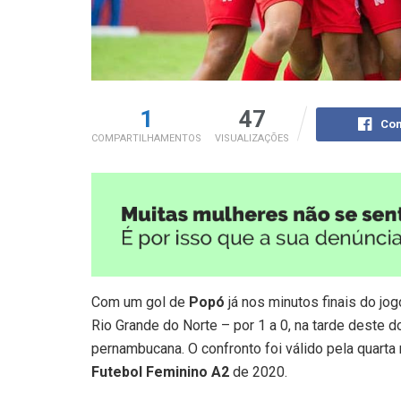
1
47
Com
COMPARTILHAMENTOS
VISUALIZAÇÕES
Com um gol de
Popó
já nos minutos finais do jog
Rio Grande do Norte – por 1 a 0, na tarde deste do
pernambucana. O confronto foi válido pela quart
Futebol Feminino A2
de 2020.