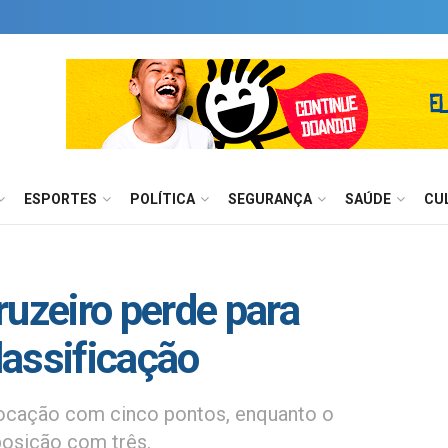
ESPORTES
POLÍTICA
SEGURANÇA
SAÚDE
CU
ruzeiro perde para
classificação
locação com cinco pontos, enquanto o
posição com três.