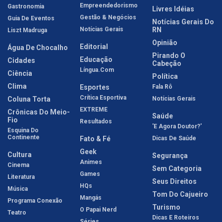
Empreendedorismo
Gastronomia
Livres Idéias
Gestão & Negócios
Guia De Eventos
Notícias Gerais Do
Notícias Gerais
RN
Liszt Madruga
Opinião
Editorial
Água De Chocalho
Pirando O
Educação
Cidades
Cabeção
Língua.com
Ciência
Política
Clima
Esportes
Fala Rô
Crítica Esportiva
Coluna Torta
Notícias Gerais
EXTREME
Crônicas Do Meio-
Saúde
Fio
Resultados
'E Agora Doutor?'
Esquina Do
Continente
Fato & Fé
Dicas De Saúde
Geek
Cultura
Segurança
Animes
Cinema
Sem Categoria
Games
Literatura
Seus Direitos
HQs
Música
Tom Do Cajueiro
Mangás
Programa Conexão
Turismo
O Papai Nerd
Teatro
Dicas E Roteiros
Séries