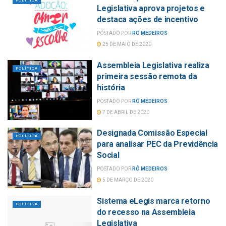
POLÍTICA
Legislativa aprova projetos e
destaca ações de incentivo
POSTADO POR
RÔ MEDEIROS
25 DE MAIO DE 2020
Assembleia Legislativa realiza
POLÍTICA
primeira sessão remota da
história
POSTADO POR
RÔ MEDEIROS
7 DE ABRIL DE 2020
Designada Comissão Especial
POLÍTICA
para analisar PEC da Previdência
Social
POSTADO POR
RÔ MEDEIROS
5 DE MARÇO DE 2020
Sistema eLegis marca retorno
POLÍTICA
do recesso na Assembleia
Legislativa