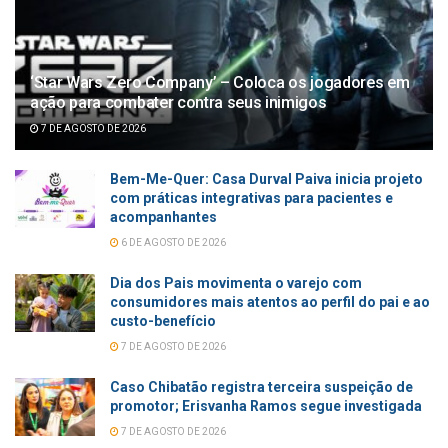
‘Star Wars Zero Company’ – Coloca os jogadores em
ação para combater contra seus inimigos
7 DE AGOSTO DE 2026
Bem-Me-Quer: Casa Durval Paiva inicia projeto
com práticas integrativas para pacientes e
acompanhantes
6 DE AGOSTO DE 2026
Dia dos Pais movimenta o varejo com
consumidores mais atentos ao perfil do pai e ao
custo-benefício
7 DE AGOSTO DE 2026
Caso Chibatão registra terceira suspeição de
promotor; Erisvanha Ramos segue investigada
7 DE AGOSTO DE 2026