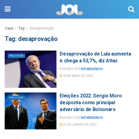
Capa
Tag
desaprovação
Tag:
desaprovação
Desaprovação de Lula aumenta
POLÍTICA
e chega a 53,7%, diz Atlas
POSTADO POR
RÔ MEDEIROS
30 DE MAIO DE 2025
Eleições 2022: Sergio Moro
POLÍTICA
desponta como principal
adversário de Bolsonaro
POSTADO POR
RÔ MEDEIROS
22 DE JUNHO DE 2020