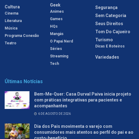
Geek
Cultura
Segurança
Animes
Cinema
Sem Categoria
Games
Literatura
Seus Direitos
HQs
Música
Tom Do Cajueiro
Mangás
Programa Conexão
Turismo
O Papai Nerd
Teatro
Dicas E Roteiros
Séries
Streaming
Variedades
Tech
Últimas Notícias
Bem-Me-Quer: Casa Durval Paiva inicia projeto
com práticas integrativas para pacientes e
acompanhantes
6 DE AGOSTO DE 2026
Dia dos Pais movimenta o varejo com
consumidores mais atentos ao perfil do pai e ao
custo-benefício