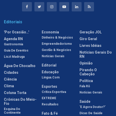
Editoriais
'Por Ocasião…'
Economia
Geração JOL
Dinheiro & Negócios
Agenda RN
Giro Geral
Empreendedorismo
Gastronomia
Livres Idéias
Gestão & Negócios
Guia De Eventos
Notícias Gerais Do
Notícias Gerais
RN
Liszt Madruga
Opinião
Editorial
Água De Chocalho
Pirando O
Educação
Cidades
Cabeção
Língua.com
Ciência
Política
Clima
Esportes
Fala Rô
Crítica Esportiva
Coluna Torta
Notícias Gerais
EXTREME
Crônicas Do Meio-
Saúde
Fio
Resultados
'E Agora Doutor?'
Esquina Do
Continente
Fato & Fé
Dicas De Saúde