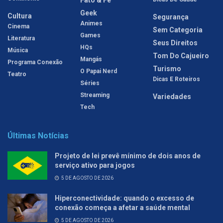
Geek
Cultura
Segurança
Animes
Cinema
Sem Categoria
Games
Literatura
Seus Direitos
HQs
Música
Tom Do Cajueiro
Mangás
Programa Conexão
Turismo
O Papai Nerd
Teatro
Dicas E Roteiros
Séries
Streaming
Variedades
Tech
Últimas Notícias
Projeto de lei prevê mínimo de dois anos de
serviço ativo para jogos
5 DE AGOSTO DE 2026
Hiperconectividade: quando o excesso de
conexão começa a afetar a saúde mental
5 DE AGOSTO DE 2026