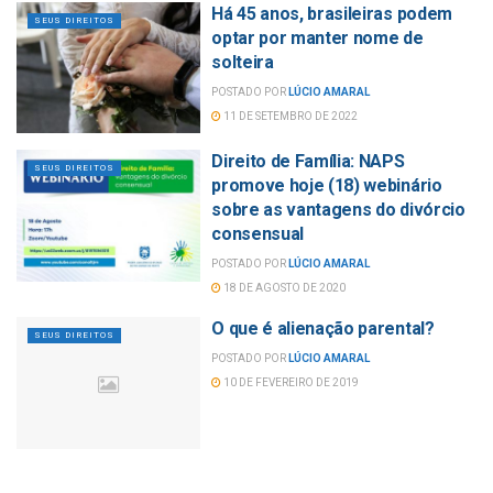
Há 45 anos, brasileiras podem
SEUS DIREITOS
optar por manter nome de
solteira
POSTADO POR
LÚCIO AMARAL
11 DE SETEMBRO DE 2022
Direito de Família: NAPS
SEUS DIREITOS
promove hoje (18) webinário
sobre as vantagens do divórcio
consensual
POSTADO POR
LÚCIO AMARAL
18 DE AGOSTO DE 2020
O que é alienação parental?
SEUS DIREITOS
POSTADO POR
LÚCIO AMARAL
10 DE FEVEREIRO DE 2019