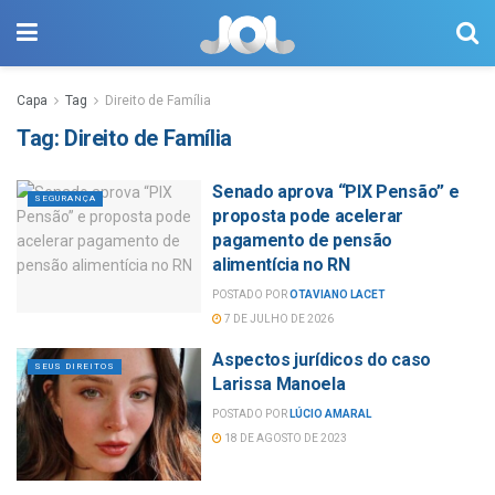
Capa
Tag
Direito de Família
Tag:
Direito de Família
Senado aprova “PIX Pensão” e
SEGURANÇA
proposta pode acelerar
pagamento de pensão
alimentícia no RN
POSTADO POR
OTAVIANO LACET
7 DE JULHO DE 2026
Aspectos jurídicos do caso
SEUS DIREITOS
Larissa Manoela
POSTADO POR
LÚCIO AMARAL
18 DE AGOSTO DE 2023