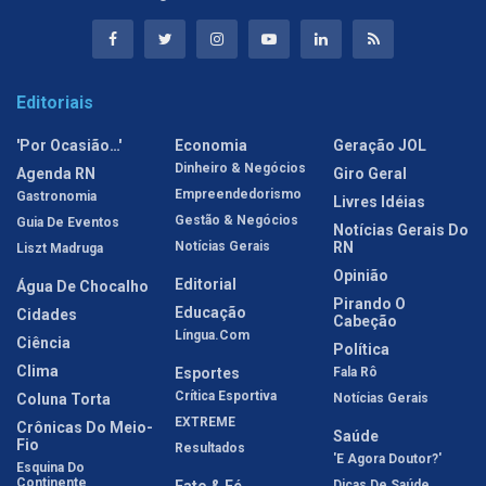
Editoriais
'Por Ocasião…'
Economia
Geração JOL
Dinheiro & Negócios
Agenda RN
Giro Geral
Empreendedorismo
Gastronomia
Livres Idéias
Gestão & Negócios
Guia De Eventos
Notícias Gerais Do
Notícias Gerais
RN
Liszt Madruga
Opinião
Editorial
Água De Chocalho
Pirando O
Educação
Cidades
Cabeção
Língua.com
Ciência
Política
Clima
Esportes
Fala Rô
Crítica Esportiva
Coluna Torta
Notícias Gerais
EXTREME
Crônicas Do Meio-
Saúde
Fio
Resultados
'E Agora Doutor?'
Esquina Do
Continente
Fato & Fé
Dicas De Saúde