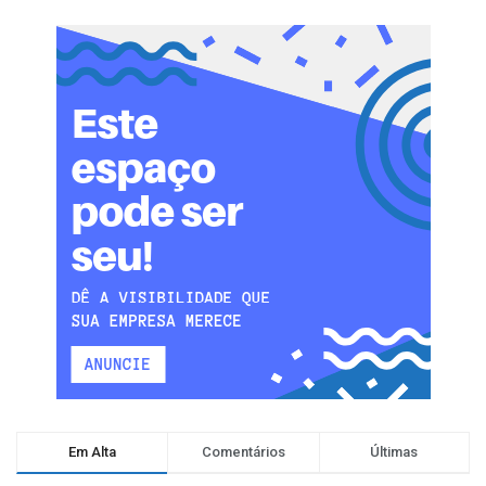
Em Alta
Comentários
Últimas