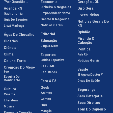
'Por Ocasião…'
Economia
Geração JOL
Dinheiro & Negócios
Agenda RN
Giro Geral
Empreendedorismo
Gastronomia
Livres Idéias
Gestão & Negócios
Guia De Eventos
Notícias Gerais Do
Notícias Gerais
RN
Liszt Madruga
Opinião
Editorial
Água De Chocalho
Pirando O
Educação
Cidades
Cabeção
Língua.com
Ciência
Política
Clima
Esportes
Fala Rô
Crítica Esportiva
Coluna Torta
Notícias Gerais
EXTREME
Crônicas Do Meio-
Saúde
Fio
Resultados
'E Agora Doutor?'
Esquina Do
Continente
Fato & Fé
Dicas De Saúde
Geek
Cultura
Segurança
Animes
Cinema
Sem Categoria
Games
Literatura
Seus Direitos
HQs
Música
Tom Do Cajueiro
Mangás
Programa Conexão