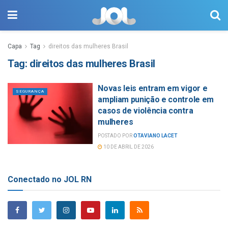
Capa
Tag
direitos das mulheres Brasil
Tag:
direitos das mulheres Brasil
Novas leis entram em vigor e
SEGURANÇA
ampliam punição e controle em
casos de violência contra
mulheres
POSTADO POR
OTAVIANO LACET
10 DE ABRIL DE 2026
Conectado no JOL RN