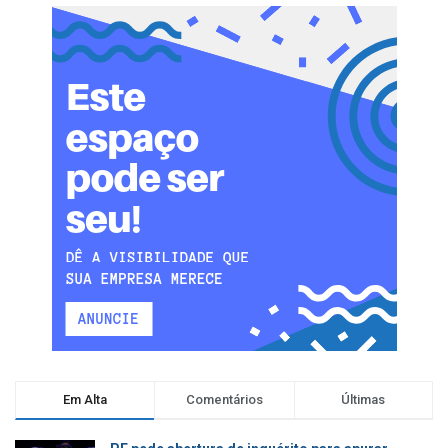
Em Alta
Comentários
Últimas