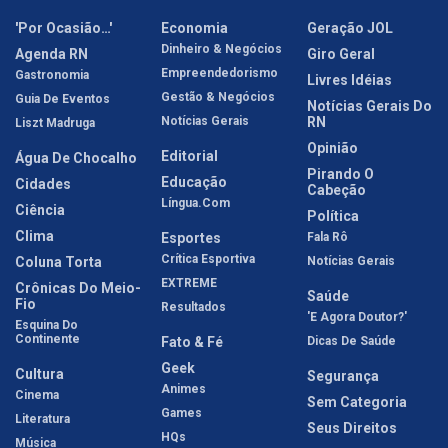
'Por Ocasião…'
Economia
Geração JOL
Dinheiro & Negócios
Agenda RN
Giro Geral
Empreendedorismo
Gastronomia
Livres Idéias
Gestão & Negócios
Guia De Eventos
Notícias Gerais Do
Notícias Gerais
RN
Liszt Madruga
Opinião
Editorial
Água De Chocalho
Pirando O
Educação
Cidades
Cabeção
Língua.com
Ciência
Política
Clima
Esportes
Fala Rô
Crítica Esportiva
Coluna Torta
Notícias Gerais
EXTREME
Crônicas Do Meio-
Saúde
Fio
Resultados
'E Agora Doutor?'
Esquina Do
Continente
Fato & Fé
Dicas De Saúde
Geek
Cultura
Segurança
Animes
Cinema
Sem Categoria
Games
Literatura
Seus Direitos
HQs
Música