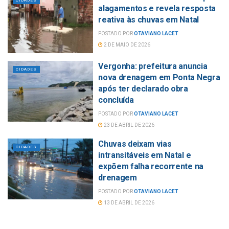
CIDADES
alagamentos e revela resposta
reativa às chuvas em Natal
POSTADO POR
OTAVIANO LACET
2 DE MAIO DE 2026
Vergonha: prefeitura anuncia
CIDADES
nova drenagem em Ponta Negra
após ter declarado obra
concluída
POSTADO POR
OTAVIANO LACET
23 DE ABRIL DE 2026
Chuvas deixam vias
CIDADES
intransitáveis em Natal e
expõem falha recorrente na
drenagem
POSTADO POR
OTAVIANO LACET
13 DE ABRIL DE 2026