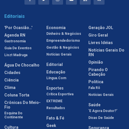
Editoriais
'Por Ocasião…'
Economia
Geração JOL
Dinheiro & Negócios
Agenda RN
Giro Geral
Empreendedorismo
Gastronomia
Livres Idéias
Gestão & Negócios
Guia De Eventos
Notícias Gerais Do
Notícias Gerais
RN
Liszt Madruga
Opinião
Editorial
Água De Chocalho
Pirando O
Educação
Cidades
Cabeção
Língua.com
Ciência
Política
Clima
Esportes
Fala Rô
Crítica Esportiva
Coluna Torta
Notícias Gerais
EXTREME
Crônicas Do Meio-
Saúde
Fio
Resultados
'E Agora Doutor?'
Esquina Do
Continente
Fato & Fé
Dicas De Saúde
Geek
Cultura
Segurança