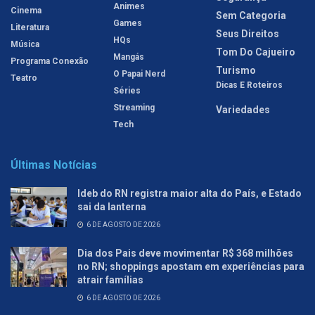
Animes
Cinema
Sem Categoria
Games
Literatura
Seus Direitos
HQs
Música
Tom Do Cajueiro
Mangás
Programa Conexão
Turismo
O Papai Nerd
Teatro
Dicas E Roteiros
Séries
Streaming
Variedades
Tech
Últimas Notícias
Ideb do RN registra maior alta do País, e Estado
sai da lanterna
6 DE AGOSTO DE 2026
Dia dos Pais deve movimentar R$ 368 milhões
no RN; shoppings apostam em experiências para
atrair famílias
6 DE AGOSTO DE 2026