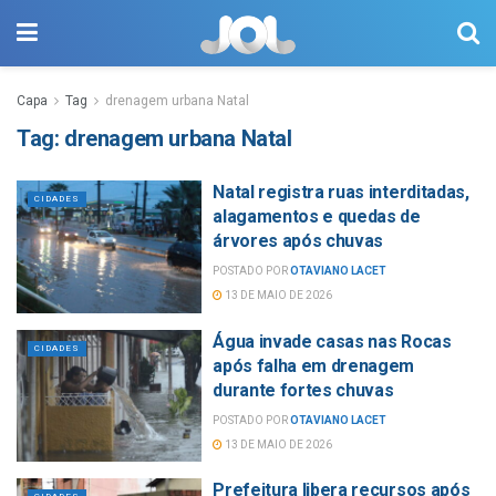
Capa
Tag
drenagem urbana Natal
Tag:
drenagem urbana Natal
Natal registra ruas interditadas,
CIDADES
alagamentos e quedas de
árvores após chuvas
POSTADO POR
OTAVIANO LACET
13 DE MAIO DE 2026
Água invade casas nas Rocas
CIDADES
após falha em drenagem
durante fortes chuvas
POSTADO POR
OTAVIANO LACET
13 DE MAIO DE 2026
Prefeitura libera recursos após