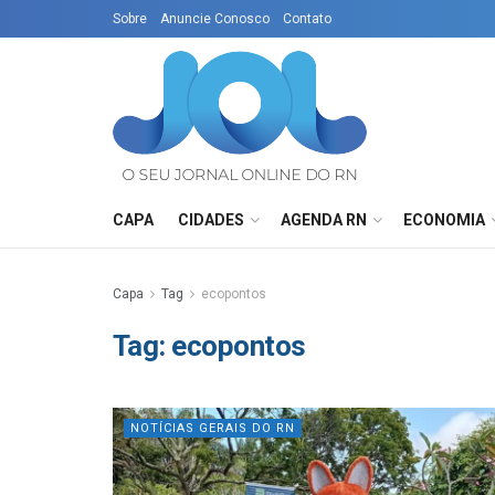
Sobre
Anuncie Conosco
Contato
CAPA
CIDADES
AGENDA RN
ECONOMIA
Capa
Tag
ecopontos
Tag:
ecopontos
NOTÍCIAS GERAIS DO RN