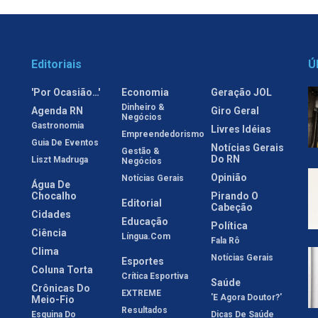
Editoriais
Ú
'Por Ocasião…'
Economia
Geração JOL
Dinheiro &
Agenda RN
Giro Geral
Negócios
Gastronomia
Livres Idéias
Empreendedorismo
Guia De Eventos
Notícias Gerais
Gestão &
Do RN
Liszt Madruga
Negócios
Opinião
Notícias Gerais
Água De
Chocalho
Pirando O
Editorial
Cabeção
Cidades
Educação
Política
Ciência
Língua.com
Fala Rô
Clima
Notícias Gerais
Esportes
Coluna Torta
Crítica Esportiva
Saúde
Crônicas Do
EXTREME
'E Agora Doutor?'
Meio-Fio
Resultados
Esquina Do
Dicas De Saúde