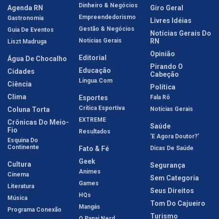
Dinheiro & Negócios
Agenda RN
Giro Geral
Empreendedorismo
Gastronomia
Livres Idéias
Gestão & Negócios
Guia De Eventos
Notícias Gerais Do
Notícias Gerais
RN
Liszt Madruga
Opinião
Editorial
Água De Chocalho
Pirando O
Educação
Cidades
Cabeção
Língua.com
Ciência
Política
Clima
Esportes
Fala Rô
Crítica Esportiva
Coluna Torta
Notícias Gerais
EXTREME
Crônicas Do Meio-
Saúde
Fio
Resultados
'E Agora Doutor?'
Esquina Do
Continente
Fato & Fé
Dicas De Saúde
Geek
Cultura
Segurança
Animes
Cinema
Sem Categoria
Games
Literatura
Seus Direitos
HQs
Música
Tom Do Cajueiro
Mangás
Programa Conexão
Turismo
O Papai Nerd