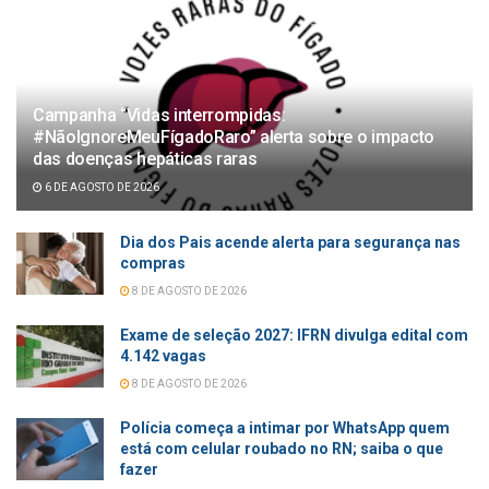
Campanha “Vidas interrompidas:
#NãoIgnoreMeuFígadoRaro” alerta sobre o impacto
das doenças hepáticas raras
6 DE AGOSTO DE 2026
Dia dos Pais acende alerta para segurança nas
compras
8 DE AGOSTO DE 2026
Exame de seleção 2027: IFRN divulga edital com
4.142 vagas
8 DE AGOSTO DE 2026
Polícia começa a intimar por WhatsApp quem
está com celular roubado no RN; saiba o que
fazer