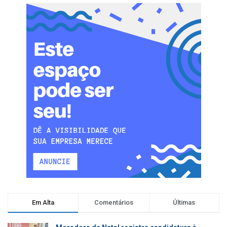
Em Alta
Comentários
Últimas