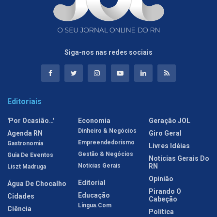
Siga-nos nas redes sociais
Editoriais
'Por Ocasião…'
Economia
Geração JOL
Dinheiro & Negócios
Agenda RN
Giro Geral
Empreendedorismo
Gastronomia
Livres Idéias
Gestão & Negócios
Guia De Eventos
Notícias Gerais Do
Notícias Gerais
RN
Liszt Madruga
Opinião
Editorial
Água De Chocalho
Pirando O
Educação
Cidades
Cabeção
Língua.com
Ciência
Política