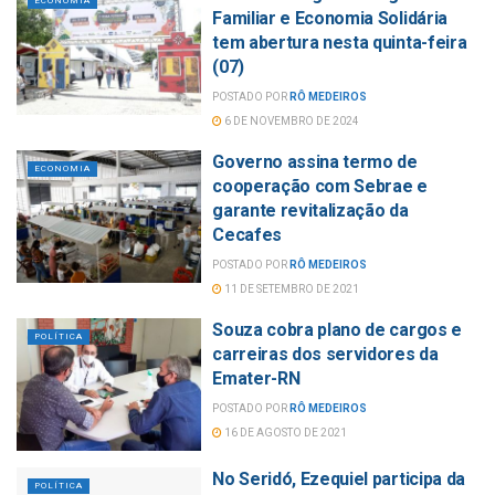
ECONOMIA
Familiar e Economia Solidária
tem abertura nesta quinta-feira
(07)
POSTADO POR
RÔ MEDEIROS
6 DE NOVEMBRO DE 2024
Governo assina termo de
ECONOMIA
cooperação com Sebrae e
garante revitalização da
Cecafes
POSTADO POR
RÔ MEDEIROS
11 DE SETEMBRO DE 2021
Souza cobra plano de cargos e
POLÍTICA
carreiras dos servidores da
Emater-RN
POSTADO POR
RÔ MEDEIROS
16 DE AGOSTO DE 2021
No Seridó, Ezequiel participa da
POLÍTICA