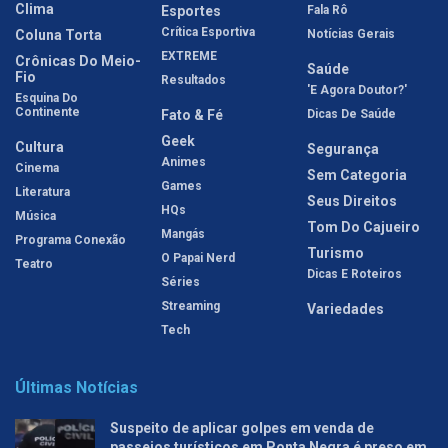
Clima
Esportes
Fala Rô
Crítica Esportiva
Coluna Torta
Notícias Gerais
EXTREME
Crônicas Do Meio-
Saúde
Fio
Resultados
'E Agora Doutor?'
Esquina Do
Continente
Fato & Fé
Dicas De Saúde
Geek
Cultura
Segurança
Animes
Cinema
Sem Categoria
Games
Literatura
Seus Direitos
HQs
Música
Tom Do Cajueiro
Mangás
Programa Conexão
Turismo
O Papai Nerd
Teatro
Dicas E Roteiros
Séries
Streaming
Variedades
Tech
Últimas Notícias
Suspeito de aplicar golpes em venda de
passeios turísticos em Ponta Negra é preso em