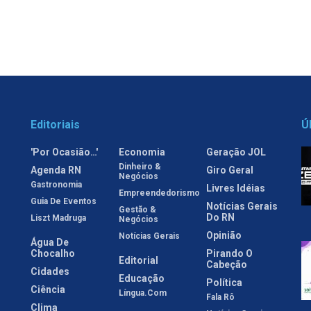
Editoriais
Ú
'Por Ocasião…'
Economia
Geração JOL
Dinheiro &
Agenda RN
Giro Geral
Negócios
Gastronomia
Livres Idéias
Empreendedorismo
Guia De Eventos
Notícias Gerais
Gestão &
Do RN
Liszt Madruga
Negócios
Opinião
Notícias Gerais
Água De
Chocalho
Pirando O
Editorial
Cabeção
Cidades
Educação
Política
Ciência
Língua.com
Fala Rô
Clima