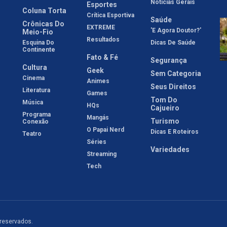
Notícias Gerais
Esportes
Coluna Torta
Crítica Esportiva
Saúde
Crônicas Do
EXTREME
'E Agora Doutor?'
Meio-Fio
Resultados
Esquina Do
Dicas De Saúde
Continente
Fato & Fé
Segurança
Cultura
Geek
Sem Categoria
Cinema
Animes
Seus Direitos
Literatura
Games
Tom Do
Música
HQs
Cajueiro
Programa
Mangás
Turismo
Conexão
O Papai Nerd
Dicas E Roteiros
Teatro
Séries
Variedades
Streaming
Tech
 reservados.