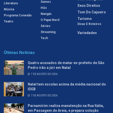
Games
Literatura
Seus Direitos
HQs
Música
Tom Do Cajueiro
Mangás
Programa Conexão
Turismo
O Papai Nerd
Teatro
Dicas E Roteiros
Séries
Streaming
Variedades
Tech
Últimas Notícias
Quatro acusados de matar ex-prefeito de São
Pedro irão a júri em Natal
7 DE AGOSTO DE 2026
Natal tem escolas acima da média nacional do
IDEB
7 DE AGOSTO DE 2026
Parnamirim realiza manutenção na Rua Itália,
em Passagem de Areia, e prepara solução