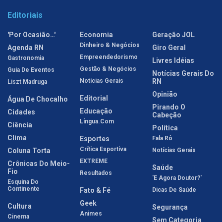
Editoriais
'Por Ocasião…'
Economia
Geração JOL
Dinheiro & Negócios
Agenda RN
Giro Geral
Empreendedorismo
Gastronomia
Livres Idéias
Gestão & Negócios
Guia De Eventos
Notícias Gerais Do
Notícias Gerais
RN
Liszt Madruga
Opinião
Editorial
Água De Chocalho
Pirando O
Educação
Cidades
Cabeção
Língua.com
Ciência
Política
Clima
Esportes
Fala Rô
Crítica Esportiva
Coluna Torta
Notícias Gerais
EXTREME
Crônicas Do Meio-
Saúde
Fio
Resultados
'E Agora Doutor?'
Esquina Do
Continente
Fato & Fé
Dicas De Saúde
Geek
Cultura
Segurança
Animes
Cinema
Sem Categoria