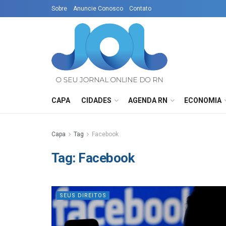
Sobre
Anuncie Conosco
Contato
CAPA
CIDADES
AGENDA RN
ECONOMIA
Capa
Tag
Facebook
Tag:
Facebook
SEUS DIREITOS